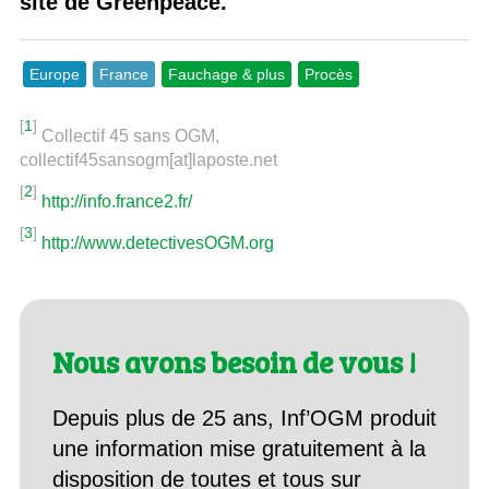
site de Greenpeace.
Europe
France
Fauchage & plus
Procès
[
1
]
Collectif 45 sans OGM,
collectif45sansogm[at]laposte.net
[
2
]
http://info.france2.fr/
[
3
]
http://www.detectivesOGM.org
Nous avons besoin de vous !
Depuis plus de 25 ans, Inf’OGM produit
une information mise gratuitement à la
disposition de toutes et tous sur