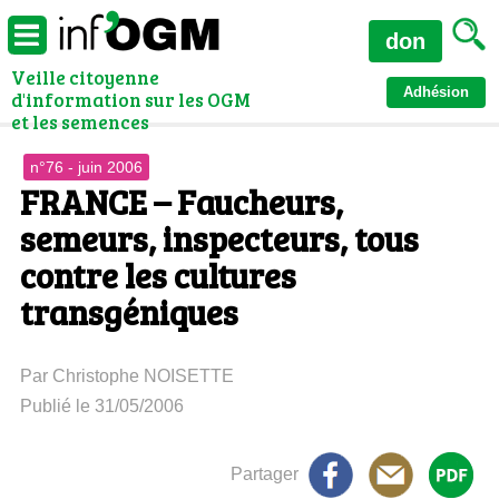
don
Veille citoyenne
Adhésion
d'information sur les OGM
et les semences
n°76 - juin 2006
FRANCE – Faucheurs,
semeurs, inspecteurs, tous
contre les cultures
transgéniques
Par Christophe NOISETTE
Publié le 31/05/2006
Partager