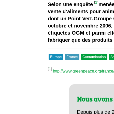
Les
[
1
]
Selon une enquête
menée 
vente d’aliments pour anim
Il 
dont un Point Vert-Groupe 
octobre et novembre 2006, 
Que
étiquetés OGM et parmi ell
fabriquer que des produit
Europe
France
Contamination
As
[
1
]
http://www.greenpeace.org/franc
Nous avons 
Depuis plus de 2