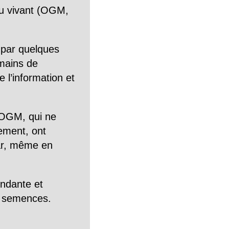
n du vivant (OGM,
 par quelques
mains de
 l’information et
OGM, qui ne
tement, ont
Car, même en
endante et
es semences.