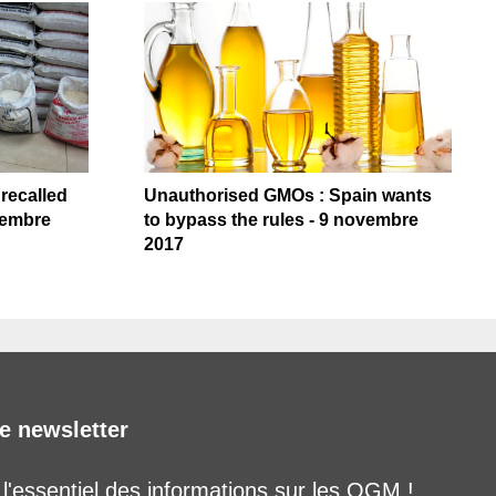
 recalled
Unauthorised GMOs : Spain wants
tembre
to bypass the rules - 9 novembre
2017
e newsletter
'essentiel des informations sur les OGM !