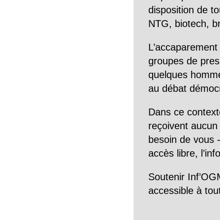
disposition de to
NTG, biotech, br
L’accaparement 
groupes de pres
quelques hommes 
au débat démocra
Dans ce context
reçoivent aucun r
besoin de vous -
accès libre, l’in
Soutenir Inf’OGM
accessible à tou