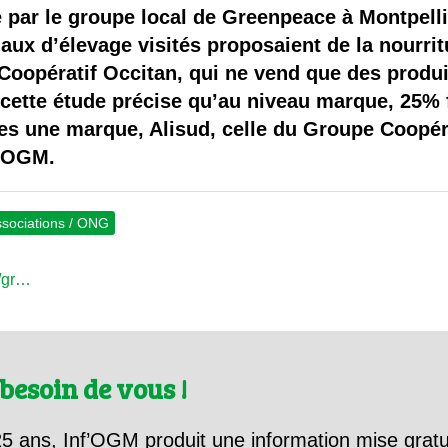
 brevets sur le vivant
par le groupe local de Greenpeace à Montpelli
aux d’élevage visités proposaient de la nourr
y a semence…. et semence
Coopératif Occitan, qui ne vend que des produ
cette étude précise qu’au niveau marque, 25% 
ls sont les avantages et les inconvénients des OGM ?
es une marque, Alisud, celle du Groupe Coopér
s OGM.
sociations / ONG
e/gr…
besoin de vous !
5 ans, Inf’OGM produit une information mise gratu