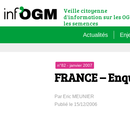
Veille citoyenne
d'information sur les OG
les semences
Actualités
Enj
Qu’
n°82 - janvier 2007
Règ
FRANCE – Enqu
Le 
Par Eric MEUNIER
Que
Publié le 15/12/2006
Que