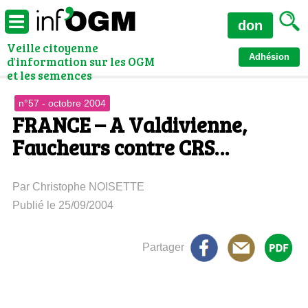
don
Veille citoyenne
Adhésion
d'information sur les OGM
et les semences
n°57 - octobre 2004
FRANCE – A Valdivienne,
Faucheurs contre CRS…
Par Christophe NOISETTE
Publié le 25/09/2004
Partager