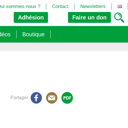
ui sommes-nous ?
Contact
Newsletters
Adhésion
Faire un
don
déos
Boutique
2024/25)
 les biotech
ns (2025)
 (OGM, Brevets, DSI, semences, Biotech…)
trement les OGM
e (2023/26)
sions » s’imposent aux législateurs européens ?
Partager