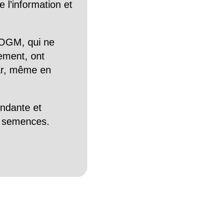
 l’information et
OGM, qui ne
tement, ont
Car, même en
endante et
es semences.