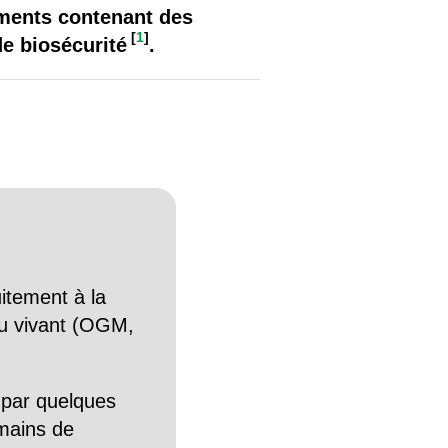
iments contenant des
[
1
]
de biosécurité
.
itement à la
n du vivant (OGM,
 par quelques
mains de