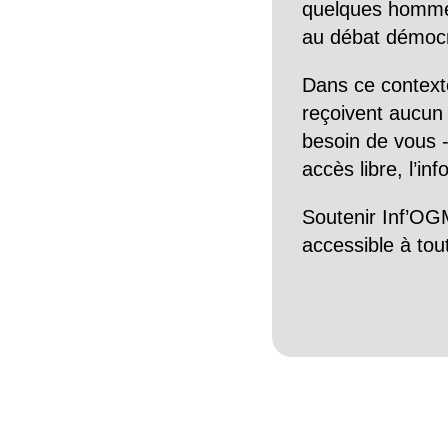
quelques hommes 
au débat démocra
Dans ce context
reçoivent aucun r
besoin de vous -
accès libre, l’in
Soutenir Inf’OGM
accessible à tou