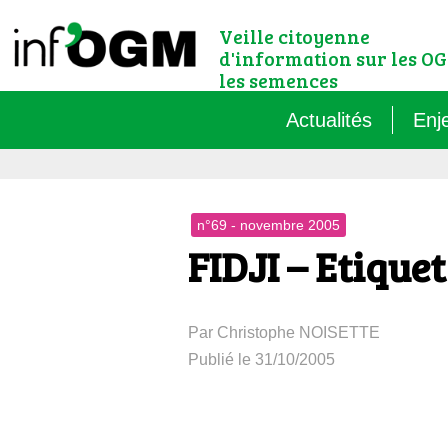
Veille citoyenne
d'information sur les OG
les semences
Actualités
Enj
Qu’
n°69 - novembre 2005
Règ
FIDJI – Etiqu
Le 
Par Christophe NOISETTE
Que
Publié le 31/10/2005
Que