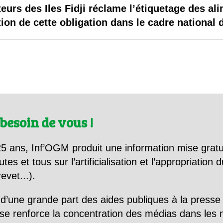
 brevets sur le vivant
rs des Iles Fidji réclame l’étiquetage des al
tion de cette obligation dans le cadre national 
y a semence…. et semence
ls sont les avantages et les inconvénients des OGM ?
besoin de vous !
5 ans, Inf’OGM produit une information mise gratu
utes et tous sur l’artificialisation et l’appropriatio
evet...).
d’une grande part des aides publiques à la presse
se renforce la concentration des médias dans les 