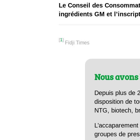
Les
Le Conseil des Consommateu
ingrédients GM et l’inscrip
Il 
Que
[
1
]
Fidji Times
Nous avons 
Depuis plus de 2
disposition de to
NTG, biotech, br
L’accaparement 
groupes de pres