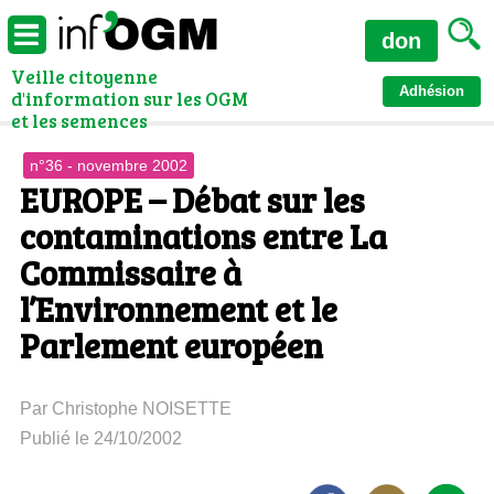
don
Veille citoyenne
Adhésion
d'information sur les OGM
et les semences
n°36 - novembre 2002
EUROPE – Débat sur les
contaminations entre La
Commissaire à
l’Environnement et le
Parlement européen
Par Christophe NOISETTE
Publié le 24/10/2002