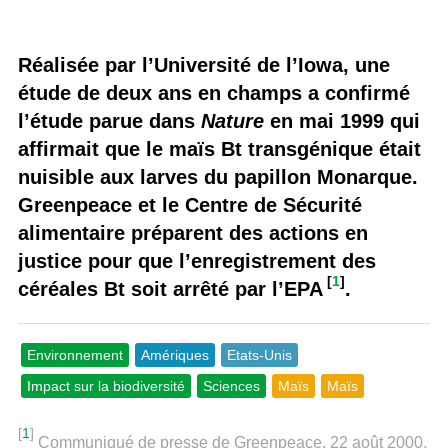
Réalisée par l’Université de l’Iowa, une
étude de deux ans en champs a confirmé
l’étude parue dans
Nature
en mai 1999 qui
affirmait que le maïs Bt transgénique était
nuisible aux larves du papillon Monarque.
Greenpeace et le Centre de Sécurité
alimentaire préparent des actions en
justice pour que l’enregistrement des
[
1
]
céréales Bt soit arrêté par l’EPA
.
Environnement
Amériques
Etats-Unis
Impact sur la biodiversité
Sciences
Maïs
Maïs
[
1
]
Communiqué de presse de Greenpeace, 22 août 2000,