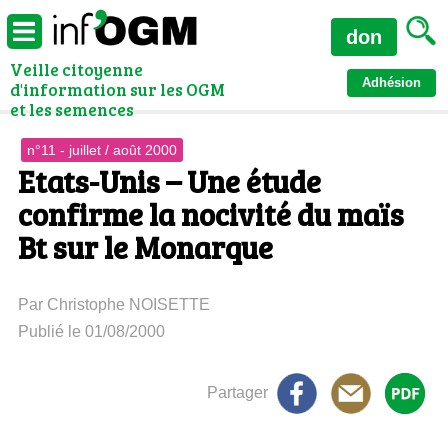
don
Veille citoyenne
Adhésion
d'information sur les OGM
et les semences
n°11 - juillet / août 2000
Etats-Unis – Une étude
confirme la nocivité du maïs
Bt sur le Monarque
Par Christophe NOISETTE
Publié le 01/08/2000
Partager