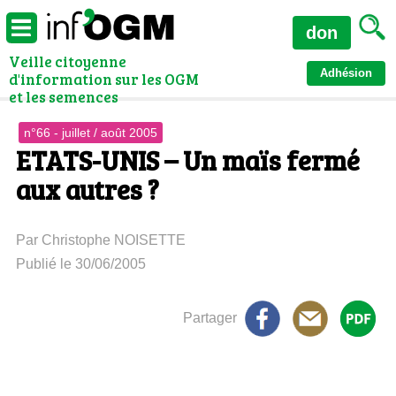
don
Veille citoyenne
Adhésion
d'information sur les OGM
et les semences
n°66 - juillet / août 2005
ETATS-UNIS – Un maïs fermé
aux autres ?
Par Christophe NOISETTE
Publié le 30/06/2005
Partager