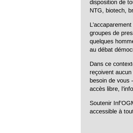
disposition de to
NTG, biotech, br
L’accaparement 
groupes de pres
quelques hommes 
au débat démocra
Dans ce context
reçoivent aucun r
besoin de vous -
accès libre, l’in
Soutenir Inf’OGM
accessible à tou