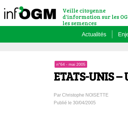
Veille citoyenne
d'information sur les OG
les semences
Actualités
Enj
Qu’
n°64 - mai 2005
Règ
ETATS-UNIS – U
Le 
Par Christophe NOISETTE
Que
Publié le 30/04/2005
Que