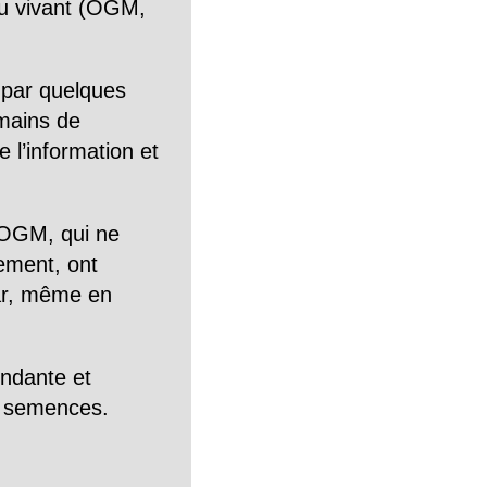
n du vivant (OGM,
 par quelques
mains de
 l’information et
OGM, qui ne
tement, ont
Car, même en
endante et
es semences.