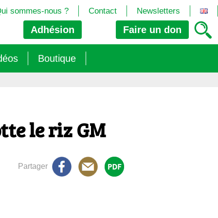
ui sommes-nous ?
Contact
Newsletters
Adhésion
Faire un
don
déos
Boutique
2024/25)
 les biotech
ns (2025)
 (OGM, Brevets, DSI, semences, Biotech…)
trement les OGM
tte le riz GM
e (2023/26)
sions » s’imposent aux législateurs européens ?
Partager