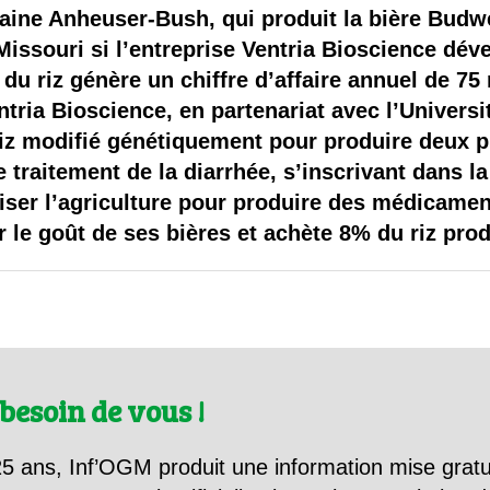
 brevets sur le vivant
ine Anheuser-Bush, qui produit la bière Budwe
 Missouri si l’entreprise Ventria Bioscience dév
y a semence…. et semence
 du riz génère un chiffre d’affaire annuel de 75
ntria Bioscience, en partenariat avec l’Univers
ls sont les avantages et les inconvénients des OGM ?
riz modifié génétiquement pour produire deux pr
le traitement de la diarrhée, s’inscrivant dans
liser l’agriculture pour produire des médicame
er le goût de ses bières et achète 8% du riz pro
besoin de vous !
5 ans, Inf’OGM produit une information mise gratu