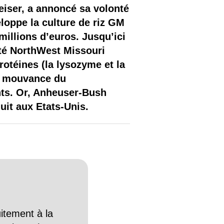
iser, a annoncé sa volonté
eloppe la culture de riz GM
 millions d’euros. Jusqu’ici
ité NorthWest Missouri
otéines (la lysozyme et la
 la mouvance du
nts. Or, Anheuser-Bush
duit aux Etats-Unis.
itement à la