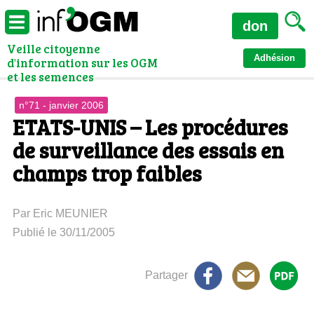
don
Veille citoyenne
Adhésion
d'information sur les OGM
et les semences
n°71 - janvier 2006
ETATS-UNIS – Les procédures
de surveillance des essais en
champs trop faibles
Par Eric MEUNIER
Publié le 30/11/2005
Partager