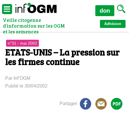
don
Veille citoyenne
Adhésion
d'information sur les OGM
et les semences
n°31 - mai 2002
ETATS-UNIS – La pression sur
les firmes continue
Par Inf’OGM
Publié le 30/04/2002
Partager