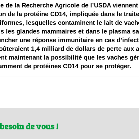
 brevets sur le vivant
ce de la Recherche Agricole de l’USDA viennent
n de la protéine CD14, impliquée dans le trait
y a semence…. et semence
iformes, lesquelles contaminent le lait de vach
ns les glandes mammaires et dans le plasma s
ls sont les avantages et les inconvénients des OGM ?
encher une réponse immunitaire en cas d’infect
oûteraient 1,4 milliard de dollars de perte aux 
ient maintenant la possibilité que les vaches g
samment de protéines CD14 pour se protéger.
besoin de vous !