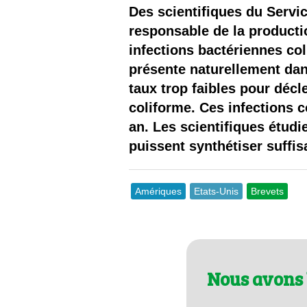
Les
Des scientifiques du Servi
responsable de la productio
Il 
infections bactériennes col
présente naturellement da
Que
taux trop faibles pour décl
coliforme. Ces infections c
an. Les scientifiques étud
puissent synthétiser suffi
Amériques
Etats-Unis
Brevets
Nous avons 