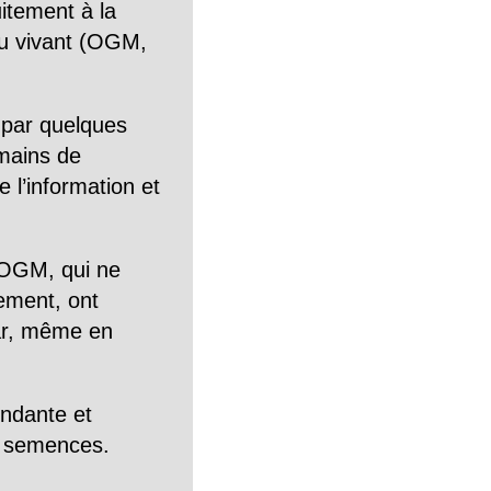
itement à la
n du vivant (OGM,
 par quelques
mains de
 l’information et
OGM, qui ne
tement, ont
Car, même en
endante et
es semences.