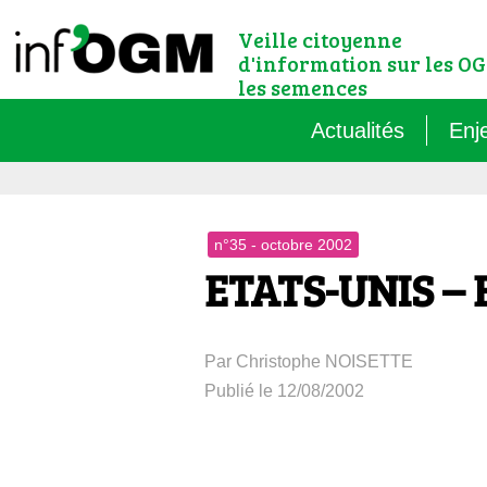
Veille citoyenne
d'information sur les OG
les semences
Actualités
Enj
Qu’
n°35 - octobre 2002
Règ
ETATS-UNIS – 
Le 
Par Christophe NOISETTE
Que
Publié le 12/08/2002
Que