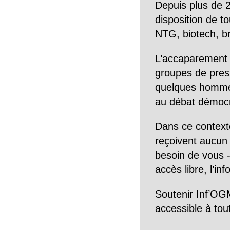
Depuis plus de 2
disposition de to
NTG, biotech, br
L’accaparement 
groupes de pres
quelques hommes 
au débat démocra
Dans ce context
reçoivent aucun r
besoin de vous -
accès libre, l’in
Soutenir Inf’OGM
accessible à tou