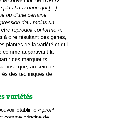
de la convention de l’UPOV :
e plus bas connu qui […]
ype ou d’une certaine
xpression d’au moins un
 être reproduit conforme »
.
st à dire résultant des gènes,
s plantes de la variété et qui
ire comme auparavant la
partir des marqueurs
urprise que, au sein de
ogrès des techniques de
s variétés
ouvoir établir le
« profil
ont comme principe de