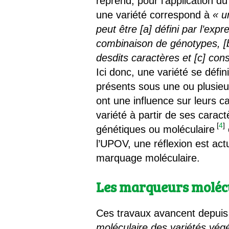
reprend, pour l’application du
une variété correspond à
« u
peut être [a] défini par l’ex
combinaison de génotypes, [b
desdits caractères et [c] co
Ici donc, une variété se défin
présents sous une ou plusieur
ont une influence sur leurs 
variété à partir de ses cara
[
4
]
génétiques ou moléculaire
l’UPOV, une réflexion est act
marquage moléculaire.
Les marqueurs molécu
Ces travaux avancent depuis u
moléculaire des variétés vég