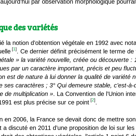
e aujourd’hui par observation morphologique pourrai
que des variétés
ifié la notion d’obtention végétale en 1992 avec not
[
1
]
uelle
. Ce dernier définit précisément le terme de
étale » la variété nouvelle, créée ou découverte : 
es par un caractère important, précis et peu fluct
n est de nature à lui donner la qualité de variété n
es caractères ; 3° Qui demeure stable, c’est-à-dir
le de multiplication »
. La Convention de l’Union inte
[
2
]
991 est plus précise sur ce point
.
on en 2006, la France se devait donc de mettre son
t a discuté en 2011 d’une proposition de loi sur le