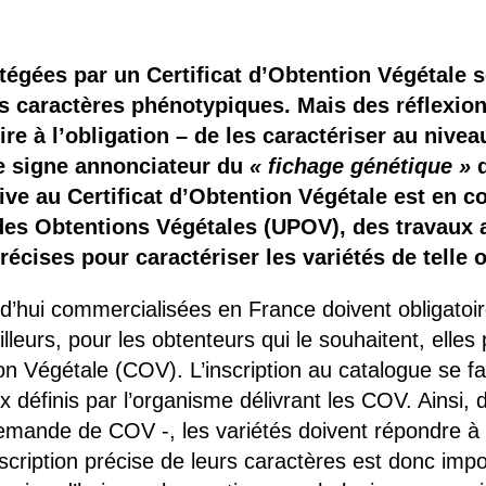
 brevets sur le vivant
y a semence…. et semence
otégées par un Certificat d’Obtention Végétale 
rs caractères phénotypiques. Mais des réflexio
ls sont les avantages et les inconvénients des OGM ?
oire à l’obligation – de les caractériser au nive
le signe annonciateur du
« fichage génétique »
d
tive au Certificat d’Obtention Végétale est en c
des Obtentions Végétales (UPOV), des travaux a
cises pour caractériser les variétés de telle o
d’hui commercialisées en France doivent obligatoir
lleurs, pour les obtenteurs qui le souhaitent, elle
ion Végétale (COV). L’inscription au catalogue se fa
 définis par l’organisme délivrant les COV. Ainsi,
emande de COV -, les variétés doivent répondre à tro
cription précise de leurs caractères est donc impo