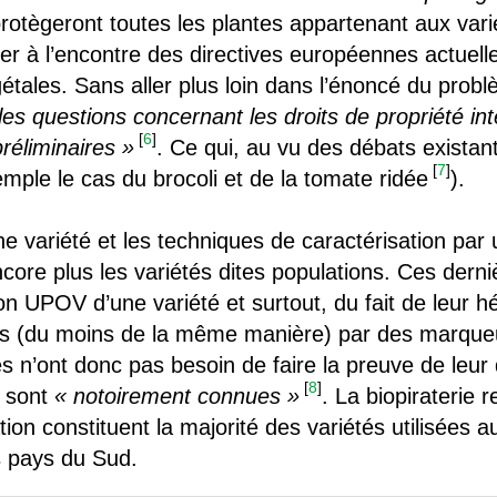
rotègeront toutes les plantes appartenant aux var
ler à l’encontre des directives européennes actuell
étales. Sans aller plus loin dans l’énoncé du probl
s questions concernant les droits de propriété inte
[
6
]
réliminaires »
. Ce qui, au vu des débats existants
[
7
]
mple le cas du brocoli et de la tomate ridée
).
une variété et les techniques de caractérisation par
core plus les variétés dites populations. Ces dern
n UPOV d’une variété et surtout, du fait de leur h
ées (du moins de la même manière) par des marque
s n’ont donc pas besoin de faire la preuve de leur 
[
8
]
s sont
« notoirement connues »
. La biopiraterie r
tion constituent la majorité des variétés utilisées
es pays du Sud.