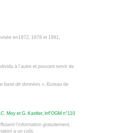
évisée en1972, 1978 et 1991,
ividu à l’autre et pouvant servir de
une base de données »
, Bureau de
 A.C. Moy et G. Kastler, Inf’OGM n°110
fusent l’information gratuitement,
mation a un coût.