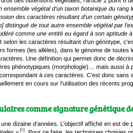
 droit des obtentions végétales, l’article 1 point 6 
n ensemble végétal d’un taxon botanique du rang l
pression des caractères résultant d’un certain génot
] distingué de tout autre ensemble végétal par l’e
nsidéré comme une entité eu égard à son aptitude à
it selon les caractères résultant d’un génotype, c’e
s formes (les allèles), dans le génome de toutes le
caractères. Une définition qui permet donc de décr
ctères phénotypiques (morphologie)… mais aussi à 
correspondant à ces caractères. C’est donc sans s
uellement en cours sur l’utilisation des récents pr
laires comme signature génétique de
ne dizaine d’années. L’objectif affiché en est de p
[
5
]
étales »
. Pour ce faire, les techniques choisies 