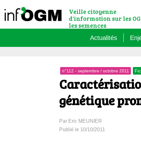
Veille citoyenne
d'information sur les OG
les semences
Actualités
Enj
Qu’
n°112 - septembre / octobre 2011
Fic
Règ
Caractérisatio
Le 
génétique pro
Que
Par Eric MEUNIER
Que
Publié le 10/10/2011