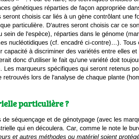
nces génétiques réparties de façon appropriée dan
seront choisis car liés à un gène contrôlant une f
que particulière. D’autres seront choisis car ce s
 au sein de l’espèce), réparties dans le génome (m
mes nucléotidiques (cf. encadré ci-contre)…). Tou
r capacité à discriminer des variétés entre elles e
 serait donc d’utiliser le fait qu’une variété doit to
e. Les marqueurs spécifiques qui seront retenus po
re retrouvés lors de l’analyse de chaque plante (h
elle particulière ?
ues de séquençage et de génotypage (avec les marq
strielle qui en découlera. Car, comme le note le b
urs et autres méthodes ou matériel soient protégé