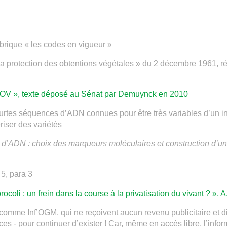
ubrique « les codes en vigueur »
la protection des obtentions végétales » du 2 décembre 1961, r
x COV », texte déposé au Sénat par Demuynck en 2010
urtes séquences d’ADN connues pour être très variables d’un ind
riser des variétés
ls d’ADN : choix des marqueurs moléculaires et construction d’
 5, para 3
rocoli : un frein dans la course à la privatisation du vivant ? »,
comme Inf’OGM, qui ne reçoivent aucun revenu publicitaire et dif
ices - pour continuer d’exister ! Car, même en accès libre, l’infor