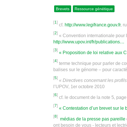
Brevets
Ressource génétique
[
1
]
cf.
http://www.legifrance.gouv.fr
, r
[
2
]
« Convention internationale pour 
http://www.upov.int/fr/publications…
[
3
]
« Proposition de loi relative au
[
4
]
terme technique pour parler de co
balises sur le génome – pour caracté
[
5
]
« Directives concernant les profi
l’UPOV, 1er octobre 2010
[
6
]
cf. le document de la note 5, page
[
7
]
« Contestation d’un brevet sur le b
[
8
]
médias de la presse pas pareille
ont besoin de vous - lecteurs et lectr