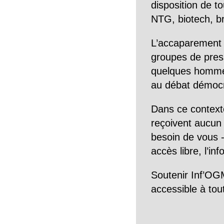
disposition de to
NTG, biotech, br
L’accaparement 
groupes de pres
quelques hommes 
au débat démocra
Dans ce context
reçoivent aucun r
besoin de vous -
accès libre, l’in
Soutenir Inf’OGM
accessible à tou