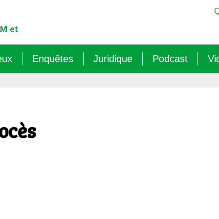
Q
M et
eux
Enquêtes
Juridique
Podcast
Vi
est-ce qu’un OGM ?
Sémantique : les mots sens dessus dessous (
Veille juridique
OMG ! Décodons
lementation internationale des OGM
Agritech : nouvelle dépendance pour les paysa
Chantiers législatifs en cours
Raconte-moi au
ocès
cadre réglementaire européen des OGM
Les micro-organismes OGM : l’offensive caché
Quelles procédures de « discus
ls sont les risques des OGM pour l’environnement ?
Le mirage du biocontrôle (2024)
ls sont les risques des OGM pour la santé ?
Les vaccins « biotechnologiques » (2022/26)