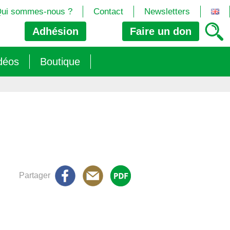
ui sommes-nous ?
Contact
Newsletters
Adhésion
Faire un
don
déos
Boutique
2024/25)
 les biotech
ns (2025)
 (OGM, Brevets, DSI, semences, Biotech…)
trement les OGM
e (2023/26)
sions » s’imposent aux législateurs européens ?
Partager