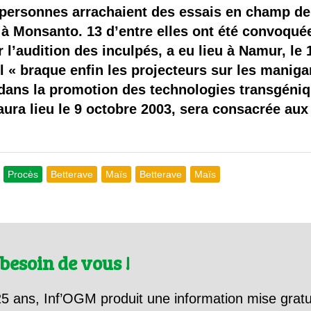
 brevets sur le vivant
 personnes arrachaient des essais en champ de
à Monsanto. 13 d’entre elles ont été convoquée
y a semence…. et semence
 l’audition des inculpés, a eu lieu à Namur, le
l « braque enfin les projecteurs sur les maniga
ls sont les avantages et les inconvénients des OGM ?
 dans la promotion des technologies transgéniq
ura lieu le 9 octobre 2003, sera consacrée aux
Procès
Betterave
Maïs
Betterave
Maïs
besoin de vous !
5 ans, Inf’OGM produit une information mise gratu