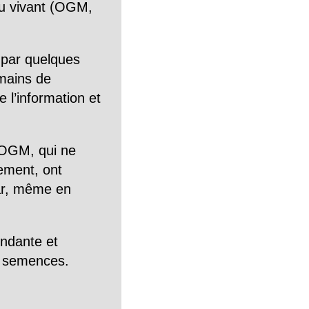
n du vivant (OGM,
 par quelques
mains de
 l’information et
OGM, qui ne
tement, ont
Car, même en
endante et
es semences.