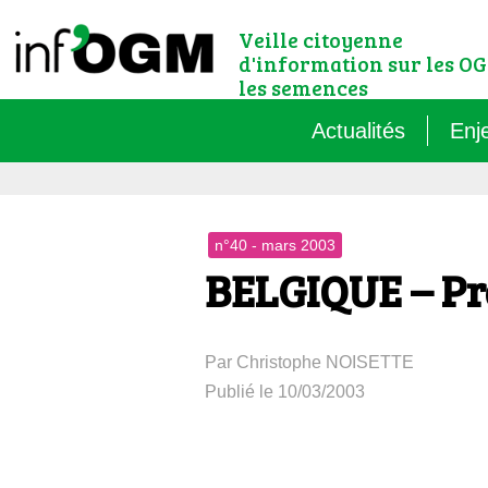
Veille citoyenne
d'information sur les OG
les semences
Actualités
Enj
Qu’
n°40 - mars 2003
Règ
BELGIQUE – Pr
Le 
Par Christophe NOISETTE
Que
Publié le 10/03/2003
Que