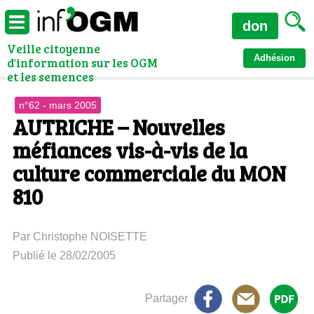
don
Veille citoyenne
Adhésion
d'information sur les OGM
et les semences
n°62 - mars 2005
AUTRICHE – Nouvelles
méfiances vis-à-vis de la
culture commerciale du MON
810
Par Christophe NOISETTE
Publié le 28/02/2005
Partager