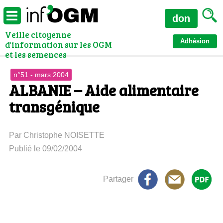
don
Veille citoyenne
Adhésion
d'information sur les OGM
et les semences
n°51 - mars 2004
ALBANIE – Aide alimentaire
transgénique
Par Christophe NOISETTE
Publié le 09/02/2004
Partager