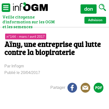
don
Veille citoyenne
Adhésion
d'information sur les OGM
et les semences
n°144 - mars / avril 2017
Aïny, une entreprise qui lutte
contre la biopiraterie
Par Inf'ogm
Publié le 20/04/2017
Partager