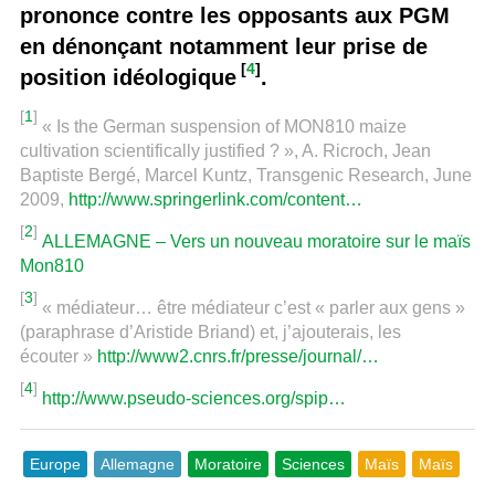
prononce contre les opposants aux PGM
en dénonçant notamment leur prise de
[
4
]
position idéologique
.
[
1
]
« Is the German suspension of MON810 maize
cultivation scientifically justified ? », A. Ricroch, Jean
Baptiste Bergé, Marcel Kuntz, Transgenic Research, June
2009,
http://www.springerlink.com/content…
[
2
]
ALLEMAGNE – Vers un nouveau moratoire sur le maïs
Mon810
[
3
]
« médiateur… être médiateur c’est « parler aux gens »
(paraphrase d’Aristide Briand) et, j’ajouterais, les
écouter »
http://www2.cnrs.fr/presse/journal/…
[
4
]
http://www.pseudo-sciences.org/spip…
Europe
Allemagne
Moratoire
Sciences
Maïs
Maïs