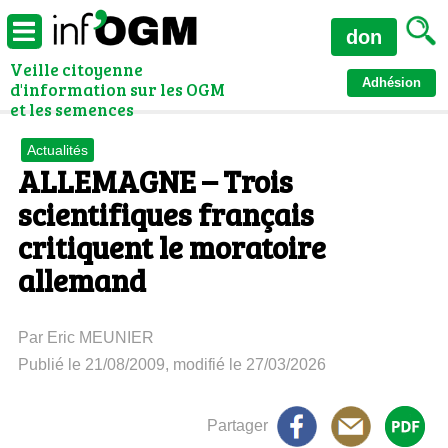
don
Veille citoyenne
Adhésion
d'information sur les OGM
et les semences
Actualités
ALLEMAGNE – Trois
scientifiques français
critiquent le moratoire
allemand
Par Eric MEUNIER
Publié le 21/08/2009, modifié le 27/03/2026
Partager