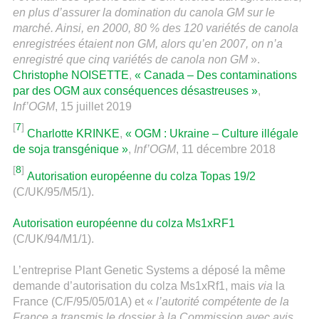
en plus d’assurer la domination du canola GM sur le
marché. Ainsi, en 2000, 80 % des 120 variétés de canola
enregistrées étaient non GM, alors qu’en 2007, on n’a
enregistré que cinq variétés de canola non GM
».
Christophe NOISETTE
,
« Canada – Des contaminations
par des OGM aux conséquences désastreuses »
,
Inf’OGM
, 15 juillet 2019
[
7
]
Charlotte KRINKE
,
« OGM : Ukraine – Culture illégale
de soja transgénique »
,
Inf’OGM
, 11 décembre 2018
[
8
]
Autorisation européenne du colza Topas 19/2
(C/UK/95/M5/1).
Autorisation européenne du colza Ms1xRF1
(C/UK/94/M1/1).
L’entreprise Plant Genetic Systems a déposé la même
demande d’autorisation du colza Ms1xRf1, mais
via
la
France (C/F/95/05/01A) et «
l’autorité compétente de la
France a transmis le dossier à la Commission avec avis