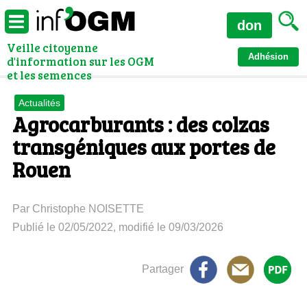
don
Veille citoyenne
Adhésion
d'information sur les OGM
et les semences
Actualités
Agrocarburants : des colzas
transgéniques aux portes de
Rouen
Par Christophe NOISETTE
Publié le 02/05/2022, modifié le 09/03/2026
Partager