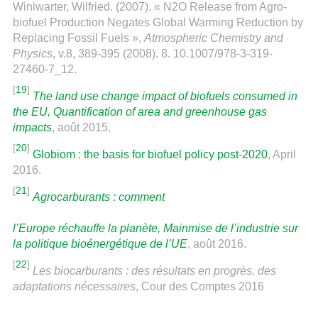
Winiwarter, Wilfried. (2007). « N2O Release from Agro-
biofuel Production Negates Global Warming Reduction by
Replacing Fossil Fuels »,
Atmospheric Chemistry and
Physics
, v.8, 389-395 (2008). 8. 10.1007/978-3-319-
27460-7_12.
[
19
]
The land use change impact of biofuels consumed in
the EU, Quantification of area and greenhouse gas
impacts
, août 2015.
[
20
]
Globiom : the basis for biofuel policy post-2020
, April
2016.
[
21
]
Agrocarburants : comment
l’Europe réchauffe la planète, Mainmise de l’industrie sur
la politique bioénergétique de l’UE
, août 2016.
[
22
]
Les biocarburants : des résultats en progrès, des
adaptations nécessaires
, Cour des Comptes 2016