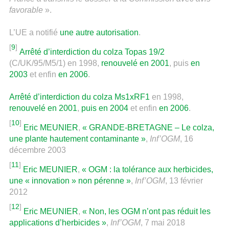
favorable
».
L’UE a notifié
une autre autorisation
.
[
9
]
Arrêté d’interdiction du colza Topas 19/2
(C/UK/95/M5/1) en 1998,
renouvelé en 2001
, puis
en
2003
et enfin
en 2006
.
Arrêté d’interdiction du colza Ms1xRF1
en 1998,
renouvelé en 2001
,
puis en 2004
et enfin
en 2006
.
[
10
]
Eric MEUNIER
,
« GRANDE-BRETAGNE – Le colza,
une plante hautement contaminante »
,
Inf’OGM
, 16
décembre 2003
[
11
]
Eric MEUNIER
,
« OGM : la tolérance aux herbicides,
une « innovation » non pérenne »
,
Inf’OGM
, 13 février
2012
[
12
]
Eric MEUNIER
,
« Non, les OGM n’ont pas réduit les
applications d’herbicides »
,
Inf’OGM
, 7 mai 2018