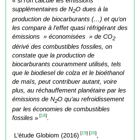
«
si l’on calcule les émissions
supplémentaires de N
O dues à la
2
production de biocarburants (…) et qu’on
les compare à l’effet quasi réfrigérant des
émissions »
économisées
» de CO
2
dérivé des combustibles fossiles, on
constate que la production de
biocarburants couramment utilisés, tels
que le biodiesel de colza et le bioéthanol
de maïs, peut contribuer autant, voire
plus, au réchauffement planétaire par les
émissions de N
O qu’au refroidissement
2
par les économies de combustibles
[
18
]
fossiles
»
.
[
19
]
[
20
]
L’étude Globiom (2016)
,