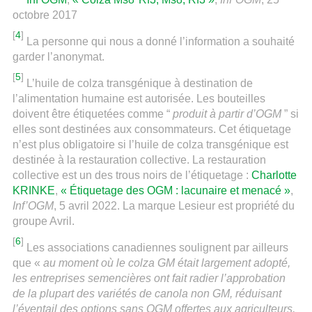
octobre 2017
[
4
]
La personne qui nous a donné l’information a souhaité
garder l’anonymat.
[
5
]
L’huile de colza transgénique à destination de
l’alimentation humaine est autorisée. Les bouteilles
doivent être étiquetées comme “
produit à partir d’OGM
” si
elles sont destinées aux consommateurs. Cet étiquetage
n’est plus obligatoire si l’huile de colza transgénique est
destinée à la restauration collective. La restauration
collective est un des trous noirs de l’étiquetage :
Charlotte
KRINKE
,
« Étiquetage des OGM : lacunaire et menacé »
,
Inf’OGM
, 5 avril 2022. La marque Lesieur est propriété du
groupe Avril.
[
6
]
Les associations canadiennes soulignent par ailleurs
que «
au moment où le colza GM était largement adopté,
les entreprises semencières ont fait radier l’approbation
de la plupart des variétés de canola non GM, réduisant
l’éventail des options sans OGM offertes aux agriculteurs,