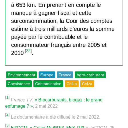
à 653 km. En prenant en compte le
manque à gagner fiscal et cette
surconsommation, la Cour des comptes
estime à trois milliards d’euros la somme
payée par le contribuable et le
consommateur français entre 2005 et
[
22
]
2010
.
Environnement
Europe
France
Agro-carburant
Coexistence
Contamination
Colza
Colza
[
1
]
France TV
,
« Biocarburants, biogaz : le grand
enfumage ? »
, 2 mai 2022
[
2
]
Le documentaire a été diffusé le 2 mai 2022.
[
3
]
Inf’OGM
,
« Colza Ms8*Rf3, Ms8, Rf3 »
,
Inf’OGM
, 25