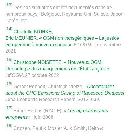
[
13
]
Des cas similaires ont été documentés dans de
nombreux pays : Belgique, Royaume-Uni, Suisse, Japon,
Corée, etc.
[
14
]
Charlotte KRINKE
,
Eric MEUNIER
,
« OGM non transgéniques – La justice
européenne à nouveau saisie »
,
Inf’OGM
, 17 novembre
2021
[
15
]
Christophe NOISETTE
,
« Nouveaux OGM :
chronologie des manquements de l’État français »
,
Inf’OGM
, 27 octobre 2022
[
16
]
Gernot Pehnelt, Christoph Vietze, ,
Uncertainties
about the GHG Emissions Saving of Rapeseed Biodiesel
,
Jena Economic Research Papers, 2012–039.
[
17
]
Pierre Perbos (RAC-F), «
Les agrocarburants
européens
« , juin 2008.
[
18
]
Crutzen, Paul & Mosier, A. & Smith, Keith &