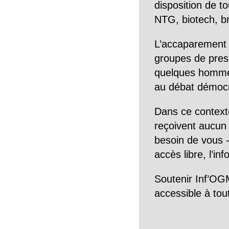
disposition de to
NTG, biotech, br
L’accaparement 
groupes de pres
quelques hommes 
au débat démocra
Dans ce context
reçoivent aucun r
besoin de vous -
accès libre, l’in
Soutenir Inf’OGM
accessible à tou