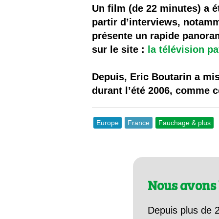
Les
Un film (de 22 minutes) a é
partir d’interviews, notam
Il 
présente un rapide panoram
sur le site :
la télévision p
Que
Depuis, Eric Boutarin a mi
durant l’été 2006, comme 
Europe
France
Fauchage & plus
Nous avons 
Depuis plus de 2