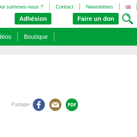
ui sommes-nous ?
Contact
Newsletters
Adhésion
Faire un
don
déos
Boutique
2024/25)
 les biotech
ns (2025)
 (OGM, Brevets, DSI, semences, Biotech…)
trement les OGM
e (2023/26)
sions » s’imposent aux législateurs européens ?
Partager