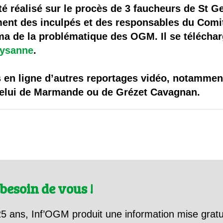
 brevets sur le vivant
té réalisé sur le procès de 3 faucheurs de St G
ment des inculpés et des responsables du Comit
y a semence…. et semence
a de la problématique des OGM. Il se téléchar
aysanne
.
ls sont les avantages et les inconvénients des OGM ?
s en ligne d’autres reportages vidéo, notammen
celui de Marmande ou de Grézet Cavagnan.
besoin de vous !
5 ans, Inf’OGM produit une information mise gratu