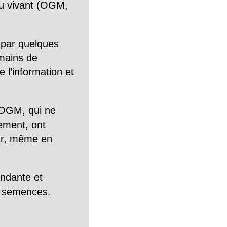
n du vivant (OGM,
 par quelques
mains de
 l’information et
OGM, qui ne
tement, ont
Car, même en
endante et
es semences.