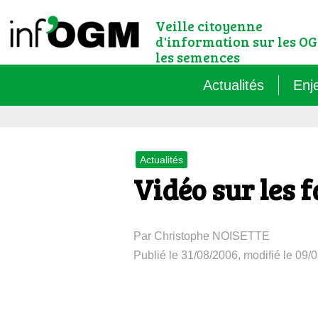
Veille citoyenne
d'information sur les OG
les semences
Actualités
Enj
Qu’
Actualités
Règ
Vidéo sur les
Le 
Par Christophe NOISETTE
Que
Publié le 31/08/2006, modifié le 09/
Que