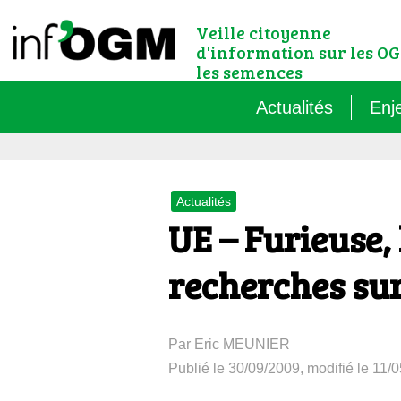
Veille citoyenne
d'information sur les OG
les semences
Actualités
Enj
Qu’
Actualités
Règ
UE – Furieuse,
Le 
recherches sur
Que
Par Eric MEUNIER
Que
Publié le 30/09/2009, modifié le 11/