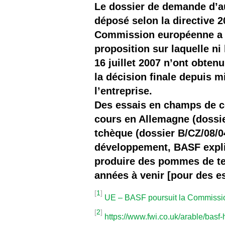
Le dossier de demande d’au
déposé selon la directive 2
Commission européenne a d
proposition sur laquelle ni
16 juillet 2007 n’ont obte
la décision finale depuis 
l’entreprise.
Des essais en champs de c
cours en Allemagne (dossie
tchèque (dossier B/CZ/08/0
développement, BASF expli
produire des pommes de te
années à venir [pour des e
[
1
]
UE – BASF poursuit la Commission
[
2
]
https://www.fwi.co.uk/arable/basf