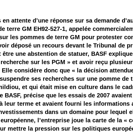
 brevets sur le vivant
y a semence…. et semence
s en attente d’une réponse sur sa demande d’au
de terre GM EH92-527-1, appelée commerciale
ls sont les avantages et les inconvénients des OGM ?
sur les pommes de terre GM pour protester con
voir déposé un recours devant le Tribunal de p
t être une abstention de statuer, BASF explique
 recherche sur les PGM » et avoir reçu plusieur
 Elle considère donc que « la décision attendu
cé suspendre ses recherches sur une pomme de 
mildiou, et qui était mise en culture dans le c
 BASF, précise que les essais de 2007 avaient
 leur terme et avaient fourni les informations
investissements dans un domaine pour lequel el
européenne, l’entreprise joue la carte de la « c
r mettre la pression sur les politiques europé