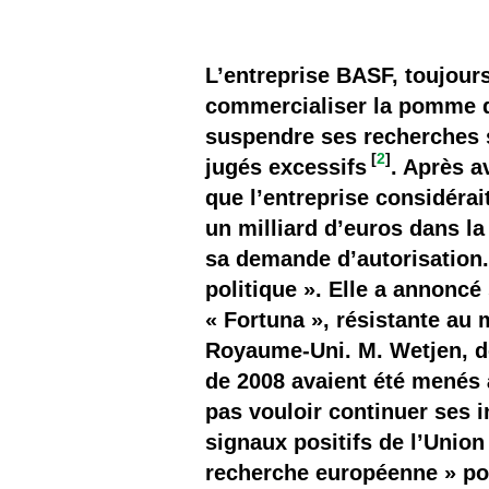
Les
Il 
L’entreprise BASF, toujour
commercialiser la pomme 
Que
suspendre ses recherches 
[
2
]
jugés excessifs
. Après a
que l’entreprise considérai
un milliard d’euros dans la
sa demande d’autorisation.
politique ». Elle a annon
« Fortuna », résistante au 
Royaume-Uni. M. Wetjen, de
de 2008 avaient été menés à
pas vouloir continuer ses 
signaux positifs de l’Union 
recherche européenne » pou