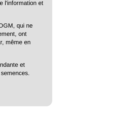
 l’information et
OGM, qui ne
tement, ont
Car, même en
endante et
es semences.