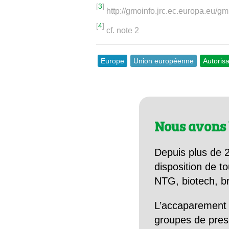
[
3
]
http://gmoinfo.jrc.ec.europa.eu/
[
4
]
cf. note 2
Europe
Union européenne
Autorisa
Nous avons 
Depuis plus de 2
disposition de to
NTG, biotech, br
L’accaparement 
groupes de pres