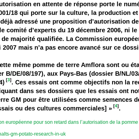
torisation en attente de réponse porte le numér
001/18 qui porte sur la culture, la production et
éjà adressé une proposition d’autorisation de
 le comité d’experts du 19 décembre 2006, ni le
nu de majorité qualifiée. La Commission europé
mi 2007 mais n’a pas encore avancé sur ce doss
ette même pomme de terre Amflora sont ou étai
r B/DE/08/197), aux Pays-Bas (dossier B/NL/03
[
3
]
4)
. Ces essais ont comme objectifs non la r
quant dans ses dossiers que les essais ont n
rre GM pour être utilisées comme semences d
[
4
]
ssais ou des cultures commerciales] »
.
 européenne pour son retard dans l’autorisation de la pomme 
-halts-gm-potato-research-in-uk