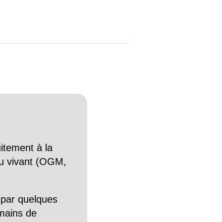
itement à la
n du vivant (OGM,
 par quelques
mains de