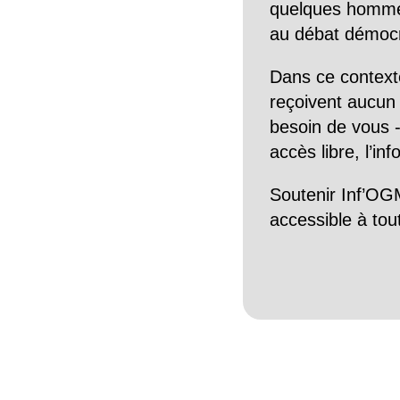
quelques hommes 
au débat démocra
Dans ce context
reçoivent aucun r
besoin de vous -
accès libre, l’in
Soutenir Inf’OGM
accessible à tou