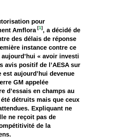
torisation pour
[
1
]
ment Amflora
, a décidé de
tre des délais de réponse
remière instance contre ce
 aujourd’hui « avoir investi
s avis positif de l’AESA sur
e est aujourd’hui devenue
terre GM appelée
adre d’essais en champs au
 été détruits mais que ceux
 attendues. Expliquant ne
le ne reçoit pas de
ompétitivité de la
ens.