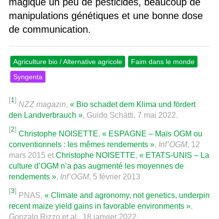
magique un peu de pesticides, beaucoup de
manipulations génétiques et une bonne dose
de communication.
Agriculture bio / Alternative agricole
Faim dans le monde
Syngenta
[
1
]
NZZ magazin
,
« Bio schadet dem Klima und fördert
den Landverbrauch »
, Guido Schätti, 7 mai 2022.
[
2
]
Christophe NOISETTE
,
« ESPAGNE – Maïs OGM ou
conventionnels : les mêmes rendements »
,
Inf’OGM
, 12
mars 2015 et
Christophe NOISETTE
,
« ETATS-UNIS – La
culture d’OGM n’a pas augmenté les moyennes de
rendements »
,
Inf’OGM
, 5 février 2013
[
3
]
PNAS,
« Climate and agronomy, not genetics, underpin
recent maize yield gains in favorable environments »
,
Gonzalo Rizzo et al., 18 janvier 2022.