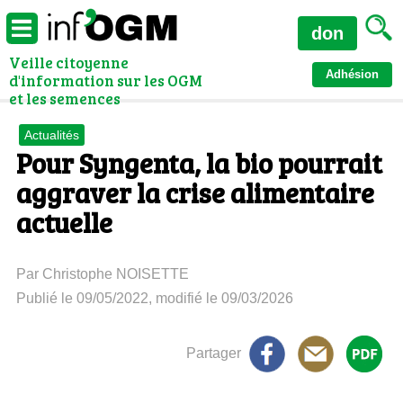
don
Veille citoyenne
Adhésion
d'information sur les OGM
et les semences
Actualités
Pour Syngenta, la bio pourrait
aggraver la crise alimentaire
actuelle
Par Christophe NOISETTE
Publié le 09/05/2022, modifié le 09/03/2026
Partager