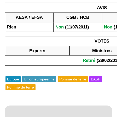
AVIS
AESA / EFSA
CGB / HCB
Rien
Non
(11/07/2011)
Non
(1
VOTES
Experts
Ministres
Retiré
(28/02/201
Europe
Union européenne
Pomme de terre
BASF
Pomme de terre