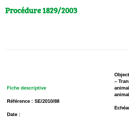
Procédure 1829/2003
Object
– Tran
Fiche descriptive
animal
animal
Référence : SE/2010/88
Echéa
Date :