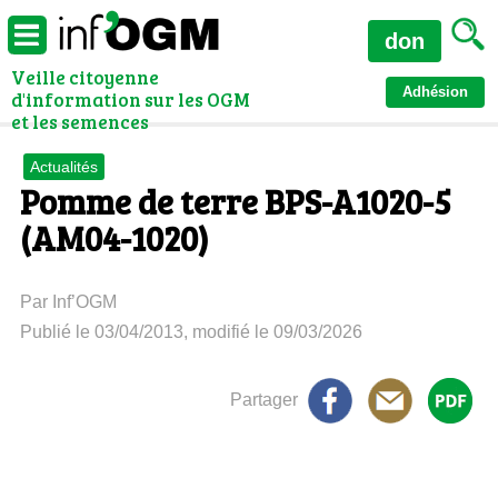
don
Veille citoyenne
Adhésion
d'information sur les OGM
et les semences
Actualités
Pomme de terre BPS-A1020-5
(AM04-1020)
Par Inf’OGM
Publié le 03/04/2013, modifié le 09/03/2026
Partager