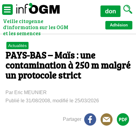
don
Veille citoyenne
Adhésion
d'information sur les OGM
et les semences
Actualités
PAYS-BAS – Maïs : une
contamination à 250 m malgré
un protocole strict
Par Eric MEUNIER
Publié le 31/08/2008, modifié le 25/03/2026
Partager