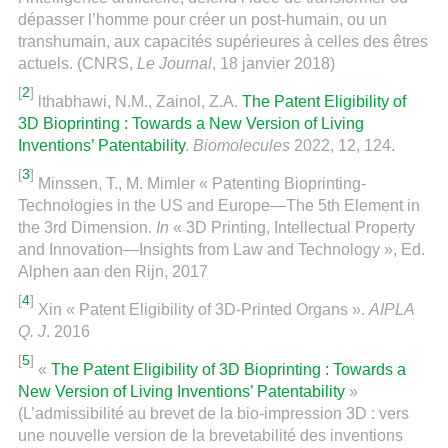
dépasser l’homme pour créer un post-humain, ou un
transhumain, aux capacités supérieures à celles des êtres
actuels. (CNRS,
Le Journal
, 18 janvier 2018)
[
2
]
lthabhawi, N.M., Zainol, Z.A.
The Patent Eligibility of
3D Bioprinting : Towards a New Version of Living
Inventions’ Patentability
.
Biomolecules
2022, 12, 124.
[
3
]
Minssen, T., M. Mimler « Patenting Bioprinting-
Technologies in the US and Europe—The 5th Element in
the 3rd Dimension.
In
« 3D Printing, Intellectual Property
and Innovation—Insights from Law and Technology », Ed.
Alphen aan den Rijn, 2017
[
4
]
Xin « Patent Eligibility of 3D-Printed Organs ».
AIPLA
Q. J
. 2016
[
5
]
«
The Patent Eligibility of 3D Bioprinting : Towards a
New Version of Living Inventions’ Patentability
»
(L’admissibilité au brevet de la bio-impression 3D : vers
une nouvelle version de la brevetabilité des inventions