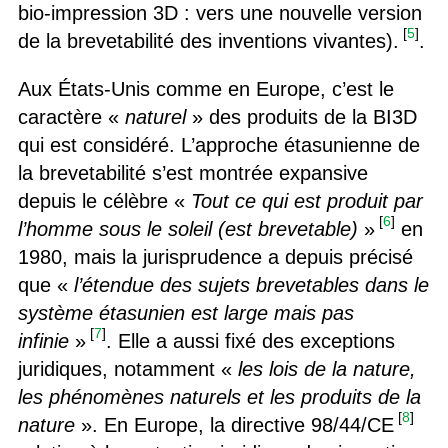
bio-impression 3D : vers une nouvelle version
[
5
]
de la brevetabilité des inventions vivantes).
.
Aux États-Unis comme en Europe, c’est le
caractère «
naturel
» des produits de la BI3D
qui est considéré. L’approche étasunienne de
la brevetabilité s’est montrée expansive
depuis le célèbre «
Tout ce qui est produit par
[
6
]
l’homme sous le soleil (est brevetable)
»
en
1980, mais la jurisprudence a depuis précisé
que «
l’étendue des sujets brevetables dans le
système étasunien est large mais pas
[
7
]
infinie
»
. Elle a aussi fixé des exceptions
juridiques, notamment «
les lois de la nature,
les phénomènes naturels et les produits de la
[
8
]
nature
». En Europe, la directive 98/44/CE