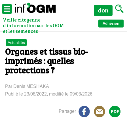
don
Veille citoyenne
Adhésion
d'information sur les OGM
et les semences
Actualités
Organes et tissus bio-
imprimés : quelles
protections ?
Par Denis MESHAKA
Publié le 23/08/2022, modifié le 09/03/2026
Partager