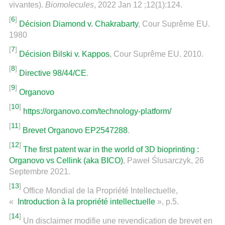
vivantes).
Biomolecules
, 2022 Jan 12 ;12(1):124.
[
6
]
Décision Diamond v. Chakrabarty
, Cour Suprême EU.
1980
[
7
]
Décision Bilski v. Kappos
, Cour Suprême EU. 2010.
[
8
]
Directive 98/44/CE
.
[
9
]
Organovo
[
10
]
https://organovo.com/technology-platform/
[
11
]
Brevet Organovo EP2547288
.
[
12
]
The first patent war in the world of 3D bioprinting :
Organovo vs Cellink (aka BICO)
, Paweł Ślusarczyk, 26
Septembre 2021.
[
13
]
Office Mondial de la Propriété Intellectuelle,
«
Introduction à la propriété intellectuelle
», p.5.
[
14
]
Un disclaimer modifie une revendication de brevet en