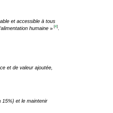
able et accessible à tous
[
4
]
l’alimentation humaine
»
.
e et de valeur ajoutée,
15%) et le maintenir