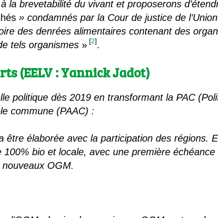
la brevetabilité du vivant et proposerons d’étendr
hés
» condamnés par la Cour de justice de l’Unio
atoire des denrées alimentaires contenant des org
[
2
]
 de tels organismes
»
.
erts (EELV : Yannick Jadot)
e politique dès 2019 en transformant la PAC (Pol
icole commune (PAAC) :
a être élaborée avec la participation des régions.
ure 100% bio et locale, avec une première échéance
 et nouveaux OGM.