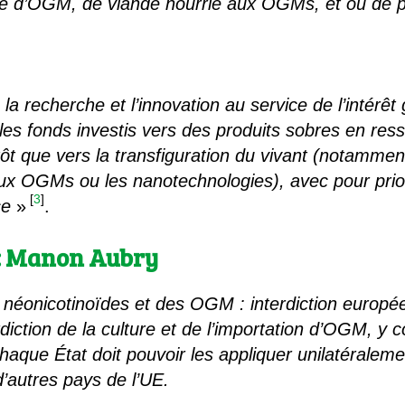
ce d’OGM, de viande nourrie aux OGMs, et ou de pe
la recherche et l’innovation au service de l’intérêt 
 les fonds investis vers des produits sobres en res
ôt que vers la transfiguration du vivant (notamment
x OGMs ou les nanotechnologies), avec pour prior
[
3
]
ce
»
.
 : Manon Aubry
s néonicotinoïdes et des OGM : interdiction europé
erdiction de la culture et de l’importation d’OGM, 
aque État doit pouvoir les appliquer unilatéraleme
’autres pays de l’UE.