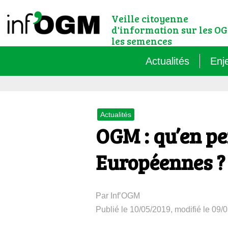
Veille citoyenne
d'information sur les OG
les semences
Actualités
Enj
Qu’
Actualités
Règ
OGM : qu’en pe
Le 
Européennes ?
Que
Par Inf’OGM
Que
Publié le 10/05/2019, modifié le 09/