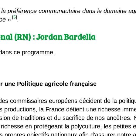
a préférence communautaire dans le domaine agric
[
5
]
ope
»
.
al (RN) : Jordan Bardella
 dans ce programme.
er une Politique agricole française
 des commissaires européens décident de la politiq
ses productions, la France détient une richesse immen
ission de traditions et du sacrifice de nos ancêtres
e richesse en protégeant la polyculture, les petites
os propres objectifs nationaux afin d’assurer notre 