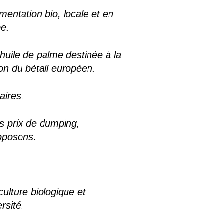
entation bio, locale et en
pe.
’huile de palme destinée à la
ion du bétail européen.
aires.
es prix de dumping,
pposons.
culture biologique et
rsité.