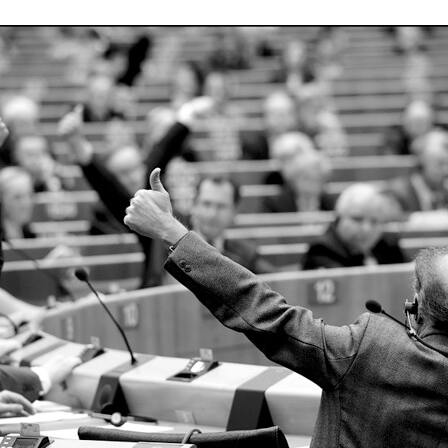
 brevets sur le vivant
y a semence…. et semence
ls sont les avantages et les inconvénients des OGM ?