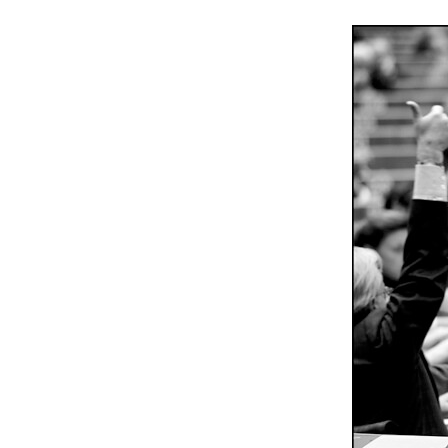
Les
Il 
Que