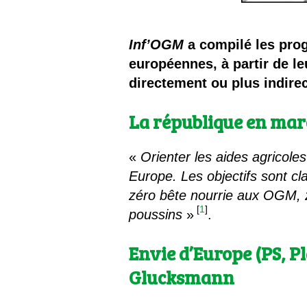
Inf’OGM
a compilé les prog
européennes, à partir de le
directement ou plus indire
La république en mar
«
Orienter les aides agricole
Europe. Les objectifs sont c
zéro bête nourrie aux OGM, z
[
1
]
poussins
»
.
Envie d’Europe (PS, P
Glucksmann