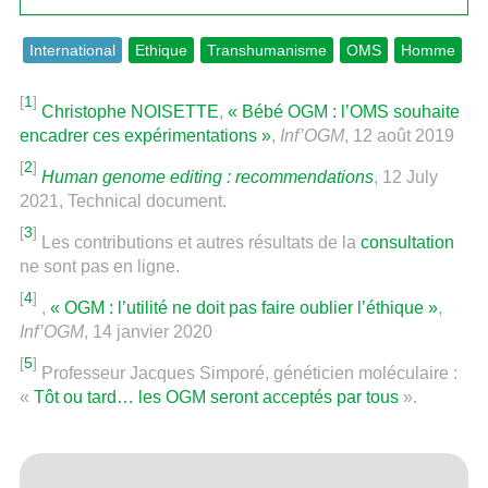
International
Ethique
Transhumanisme
OMS
Homme
[
1
]
Christophe NOISETTE
,
« Bébé OGM : l’OMS souhaite
encadrer ces expérimentations »
,
Inf’OGM
, 12 août 2019
[
2
]
Human genome editing : recommendations
, 12 July
2021, Technical document.
[
3
]
Les contributions et autres résultats de la
consultation
ne sont pas en ligne.
[
4
]
,
« OGM : l’utilité ne doit pas faire oublier l’éthique »
,
Inf’OGM
, 14 janvier 2020
[
5
]
Professeur Jacques Simporé, généticien moléculaire :
«
Tôt ou tard… les OGM seront acceptés par tous
».