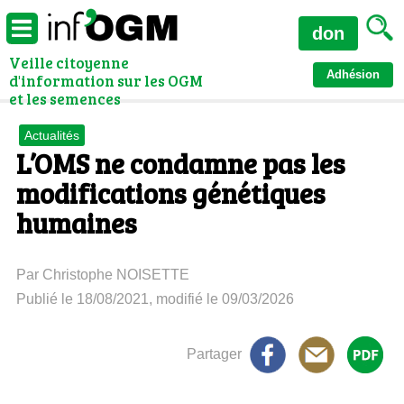
don
Veille citoyenne
Adhésion
d'information sur les OGM
et les semences
Actualités
L’OMS ne condamne pas les
modifications génétiques
humaines
Par Christophe NOISETTE
Publié le 18/08/2021, modifié le 09/03/2026
Partager