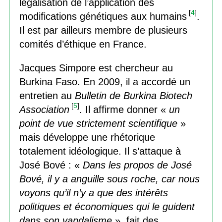
légalisation de l’application des
[
4
]
modifications génétiques aux humains
.
Il est par ailleurs membre de plusieurs
comités d’éthique en France.
Jacques Simpore est chercheur au
Burkina Faso. En 2009, il a accordé un
entretien au
Bulletin de Burkina Biotech
[
5
]
Association
. Il affirme donner «
un
point de vue strictement scientifique
»
mais développe une rhétorique
totalement idéologique. Il s’attaque à
José Bové : «
Dans les propos de José
Bové, il y a anguille sous roche, car nous
voyons qu’il n’y a que des intérêts
politiques et économiques qui le guident
dans son vandalisme
», fait des