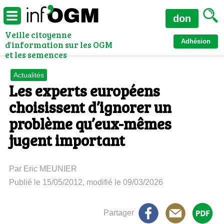
don
Veille citoyenne
Adhésion
d'information sur les OGM
et les semences
Actualités
Les experts européens
choisissent d’ignorer un
problème qu’eux-mêmes
jugent important
Par Eric MEUNIER
Publié le 15/05/2012, modifié le 09/03/2026
Partager