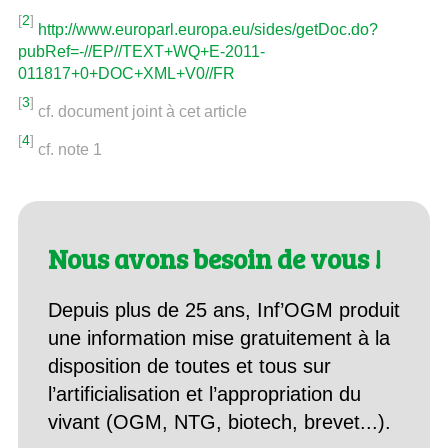
[
2
]
http://www.europarl.europa.eu/sides/getDoc.do?
pubRef=-//EP//TEXT+WQ+E-2011-
011817+0+DOC+XML+V0//FR
[
3
]
cf. document joint à cet article
[
4
]
cf. note 1
Nous avons besoin de vous !
Depuis plus de 25 ans, Inf’OGM produit
une information mise gratuitement à la
disposition de toutes et tous sur
l’artificialisation et l’appropriation du
vivant (OGM, NTG, biotech, brevet...).