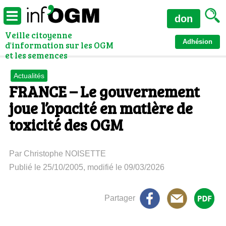
don
Veille citoyenne
Adhésion
d'information sur les OGM
et les semences
Actualités
FRANCE – Le gouvernement
joue l’opacité en matière de
toxicité des OGM
Par Christophe NOISETTE
Publié le 25/10/2005, modifié le 09/03/2026
Partager