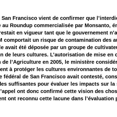
 brevets sur le vivant
y a semence…. et semence
 San Francisco vient de confirmer que l’interdi
te au Roundup commercialisée par Monsanto, é
ls sont les avantages et les inconvénients des OGM ?
restait en vigueur tant que le gouvernement n’au
 comportait un risque de contamination des au
iale avait été déposée par un groupe de cultivat
n de leurs cultures. L’autorisation de mise en 
n de l’Agriculture en 2005, le ministère consid
ient à protéger les cultures environnantes de t
e fédéral de San Francisco avait contesté, cons
des suffisantes pour évaluer les impacts sur la
d’appel ont donc confirmé cette vision des chos
t ont reconnu cette lacune dans l’évaluation 