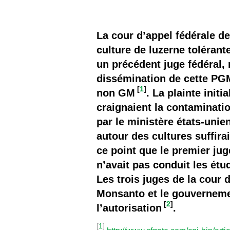
Les
Il 
La cour d’appel fédérale de
culture de luzerne toléran
Que
un précédent juge fédéral, 
dissémination de cette PGM
[
1
]
non GM
. La plainte init
craignaient la contaminatio
par le ministère états-unie
autour des cultures suffira
ce point que le premier jug
n’avait pas conduit les étu
Les trois juges de la cour 
Monsanto et le gouvernemen
[
2
]
l’autorisation
.
[
1
]