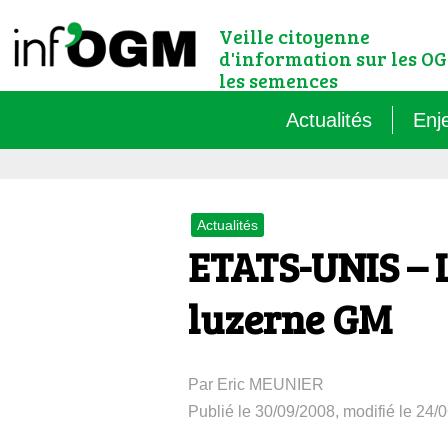
Veille citoyenne
d'information sur les OG
les semences
Actualités
Enj
Qu’
Actualités
Règ
ETATS-UNIS – L
Le 
luzerne GM
Que
Par Eric MEUNIER
Que
Publié le 30/09/2008, modifié le 24/