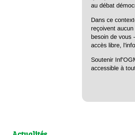
au débat démocra
Dans ce context
reçoivent aucun r
besoin de vous -
accès libre, l’in
Soutenir Inf’OGM
accessible à tou
Actualités