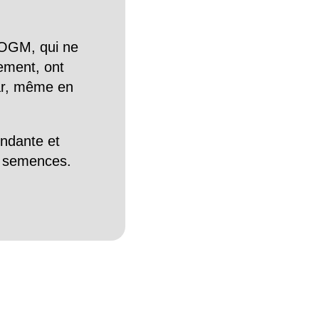
OGM, qui ne
tement, ont
Car, même en
endante et
es semences.