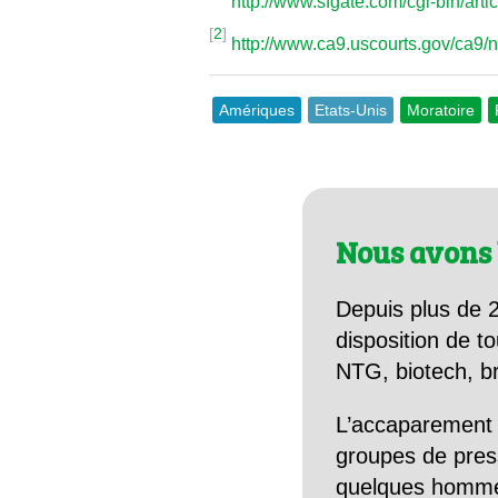
http://www.sfgate.com/cgi-bin/art
[
2
]
http://www.ca9.uscourts.gov/ca9
Amériques
Etats-Unis
Moratoire
Nous avons 
Depuis plus de 2
disposition de to
NTG, biotech, br
L’accaparement 
groupes de pres
quelques hommes 