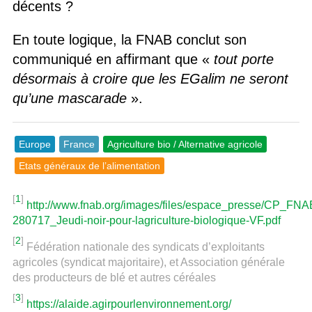
décents ?
En toute logique, la FNAB conclut son
communiqué en affirmant que «
tout porte
désormais à croire que les EGalim ne seront
qu’une mascarade
».
Europe
France
Agriculture bio / Alternative agricole
Etats généraux de l’alimentation
[
1
]
http://www.fnab.org/images/files/espace_presse/CP_FNA
280717_Jeudi-noir-pour-lagriculture-biologique-VF.pdf
[
2
]
Fédération nationale des syndicats d’exploitants
agricoles (syndicat majoritaire), et Association générale
des producteurs de blé et autres céréales
[
3
]
https://alaide.agirpourlenvironnement.org/