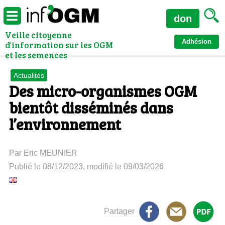
don
Veille citoyenne
Adhésion
d'information sur les OGM
et les semences
Actualités
Des micro-organismes OGM
bientôt disséminés dans
l’environnement
Par Eric MEUNIER
Publié le 08/12/2023, modifié le 09/03/2026
Partager