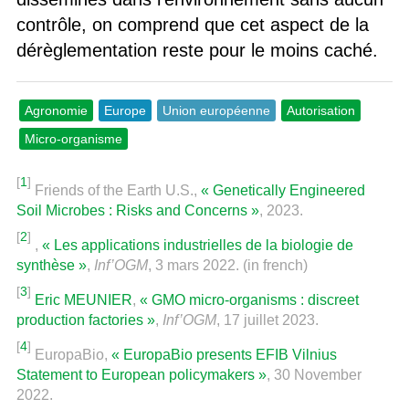
contrôle, on comprend que cet aspect de la
dérèglementation reste pour le moins caché.
Agronomie
Europe
Union européenne
Autorisation
Micro-organisme
[
1
]
Friends of the Earth U.S.,
« Genetically Engineered
Soil Microbes : Risks and Concerns »
, 2023.
[
2
]
,
« Les applications industrielles de la biologie de
synthèse »
,
Inf’OGM
, 3 mars 2022. (in french)
[
3
]
Eric MEUNIER
,
« GMO micro-organisms : discreet
production factories »
,
Inf’OGM
, 17 juillet 2023.
[
4
]
EuropaBio,
« EuropaBio presents EFIB Vilnius
Statement to European policymakers »
, 30 November
2022.