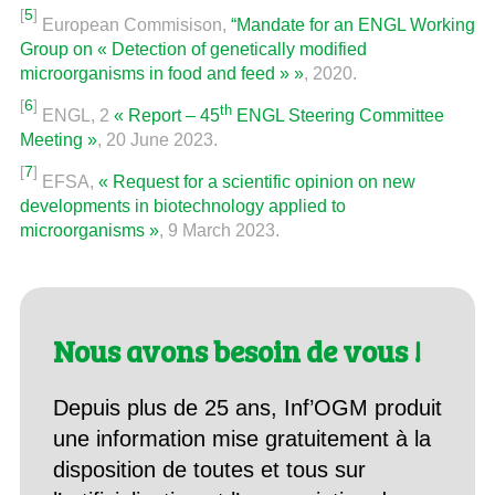
[
5
]
European Commisison,
“Mandate for an ENGL Working
Group on « Detection of genetically modified
microorganisms in food and feed » »
, 2020.
[
6
]
th
ENGL, 2
« Report – 45
ENGL Steering Committee
Meeting »
, 20 June 2023.
[
7
]
EFSA,
« Request for a scientific opinion on new
developments in biotechnology applied to
microorganisms »
, 9 March 2023.
Nous avons besoin de vous !
Depuis plus de 25 ans, Inf’OGM produit
une information mise gratuitement à la
disposition de toutes et tous sur