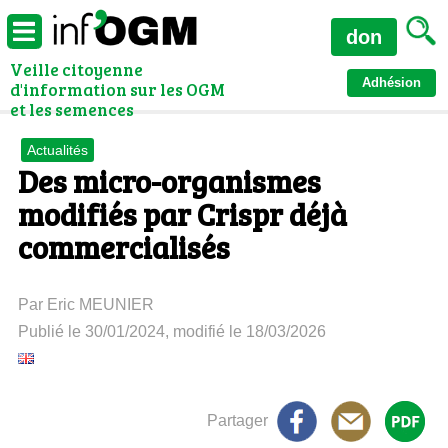
don
Veille citoyenne
Adhésion
d'information sur les OGM
et les semences
Actualités
Des micro-organismes
modifiés par Crispr déjà
commercialisés
Par Eric MEUNIER
Publié le 30/01/2024, modifié le 18/03/2026
Partager