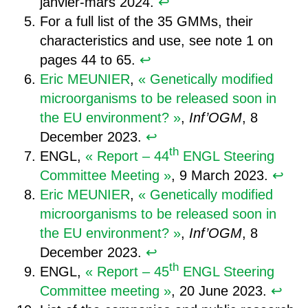
janvier-mars 2024.
↩︎
For a full list of the 35 GMMs, their
characteristics and use, see note 1 on
pages 44 to 65.
↩︎
Eric MEUNIER
,
« Genetically modified
microorganisms to be released soon in
the EU environment? »
,
Inf’OGM
, 8
December 2023.
↩︎
th
ENGL,
« Report – 44
ENGL Steering
Committee Meeting »
, 9 March 2023.
↩︎
Eric MEUNIER
,
« Genetically modified
microorganisms to be released soon in
the EU environment? »
,
Inf’OGM
, 8
December 2023.
↩︎
th
ENGL,
« Report – 45
ENGL Steering
Committee meeting »
, 20 June 2023.
↩︎