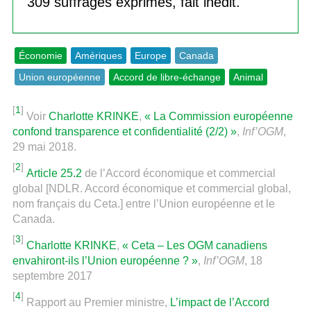
309 suffrages exprimés, fait inédit.
Économie
Amériques
Europe
Canada
Union européenne
Accord de libre-échange
Animal
[
1
]
Voir
Charlotte KRINKE
,
« La Commission européenne
confond transparence et confidentialité (2/2) »
,
Inf’OGM
,
29 mai 2018.
[
2
]
Article 25.2
de l’Accord économique et commercial
global [NDLR. Accord économique et commercial global,
nom français du Ceta.] entre l’Union européenne et le
Canada.
[
3
]
Charlotte KRINKE
,
« Ceta – Les OGM canadiens
envahiront-ils l’Union européenne ? »
,
Inf’OGM
, 18
septembre 2017
[
4
]
Rapport au Premier ministre,
L’impact de l’Accord