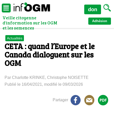
don
Veille citoyenne
Adhésion
d'information sur les OGM
et les semences
Actualités
CETA : quand l’Europe et le
Canada dialoguent sur les
OGM
Par Charlotte KRINKE, Christophe NOISETTE
Publié le 16/04/2021, modifié le 09/03/2026
Partager