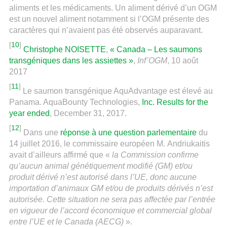
aliments et les médicaments. Un aliment dérivé d’un OGM
est un nouvel aliment notamment si l’OGM présente des
caractères qui n’avaient pas été observés auparavant.
[
10
]
Christophe NOISETTE
,
« Canada – Les saumons
transgéniques dans les assiettes »
,
Inf’OGM
, 10 août
2017
[
11
]
Le saumon transgénique AquAdvantage est élevé au
Panama. AquaBounty Technologies,
Inc. Results for the
year ended
, December 31, 2017.
[
12
]
Dans une
réponse à une question parlementaire
du
14 juillet 2016, le commissaire européen M. Andriukaitis
avait d’ailleurs affirmé que «
la Commission confirme
qu’aucun animal génétiquement modifié (GM) et/ou
produit dérivé n’est autorisé dans l’UE, donc aucune
importation d’animaux GM et/ou de produits dérivés n’est
autorisée. Cette situation ne sera pas affectée par l’entrée
en vigueur de l’accord économique et commercial global
entre l’UE et le Canada (AECG)
».