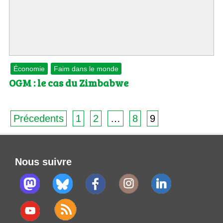
Économie
Faim dans le monde
OGM : le cas du Zimbabwe
Précedents
1
2
…
8
9
Nous suivre