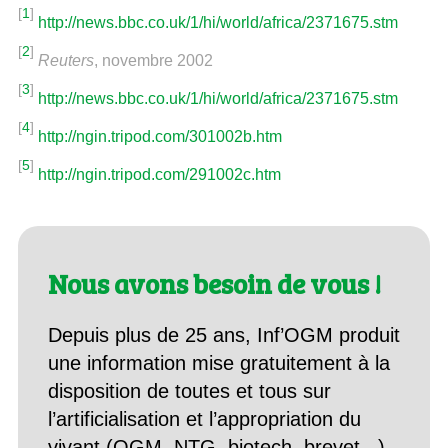
[
1
]
http://news.bbc.co.uk/1/hi/world/africa/2371675.stm
[
2
]
Reuters
, novembre 2002
[
3
]
http://news.bbc.co.uk/1/hi/world/africa/2371675.stm
[
4
]
http://ngin.tripod.com/301002b.htm
[
5
]
http://ngin.tripod.com/291002c.htm
Nous avons besoin de vous !
Depuis plus de 25 ans, Inf’OGM produit
une information mise gratuitement à la
disposition de toutes et tous sur
l’artificialisation et l’appropriation du
vivant (OGM, NTG, biotech, brevet...).