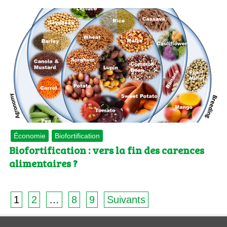
Économie
Biofortification
Biofortification : vers la fin des carences
alimentaires ?
1
2
…
8
9
Suivants