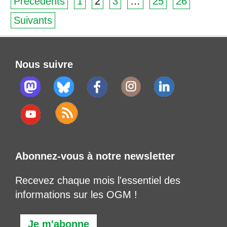
Précedents
1
2
3
…
25
26
Suivants
Nous suivre
Abonnez-vous à notre newsletter
Recevez chaque mois l'essentiel des
informations sur les OGM !
Je m'abonne