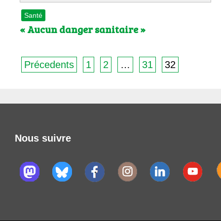
Santé
« Aucun danger sanitaire »
Précedents
1
2
…
31
32
Nous suivre