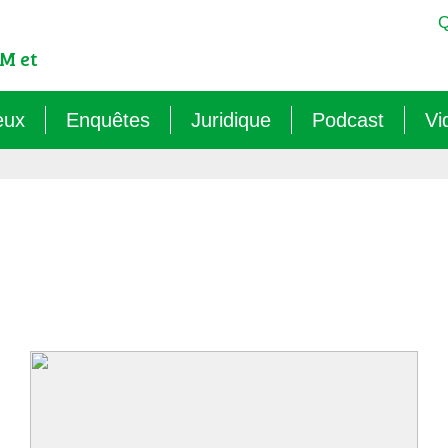
Q
M et
eux
Enquêtes
Juridique
Podcast
Vi
est-ce qu’un OGM ?
Sémantique : les mots sens dessus dessous (
Veille juridique
OMG ! Décodons
lementation internationale des OGM
Agritech : nouvelle dépendance pour les paysa
Chantiers législatifs en cours
Raconte-moi au
cadre réglementaire européen des OGM
Les micro-organismes OGM : l’offensive caché
Quelles procédures de « discus
ls sont les risques des OGM pour l’environnement ?
Le mirage du biocontrôle (2024)
ls sont les risques des OGM pour la santé ?
Les vaccins « biotechnologiques » (2022/26)