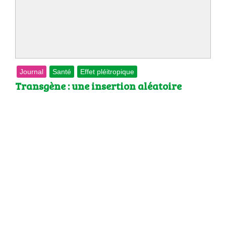
 brevets sur le vivant
y a semence…. et semence
ls sont les avantages et les inconvénients des OGM ?
Journal
Santé
Effet pléitropique
Transgène : une insertion aléatoire