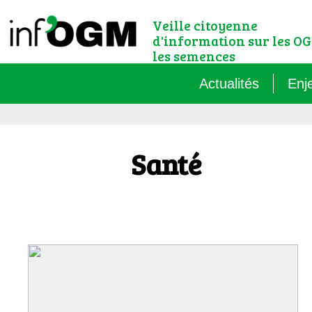
Veille citoyenne
d'information sur les OG
les semences
Actualités
Enj
Qu’
Santé
Règ
Le 
Que
Que