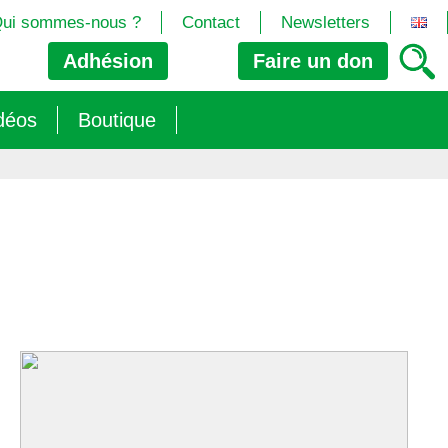
ui sommes-nous ?
Contact
Newsletters
Adhésion
Faire un
don
déos
Boutique
2024/25)
 les biotech
ns (2025)
 (OGM, Brevets, DSI, semences, Biotech…)
trement les OGM
e (2023/26)
sions » s’imposent aux législateurs européens ?