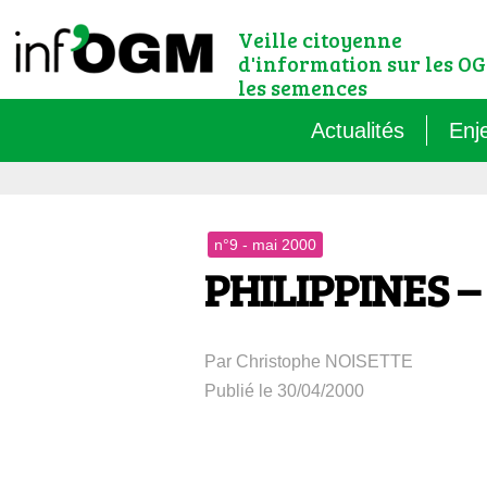
Veille citoyenne
d'information sur les OG
les semences
Actualités
Enj
Qu’
n°9 - mai 2000
Règ
PHILIPPINES – 
Le 
Par Christophe NOISETTE
Que
Publié le 30/04/2000
Que