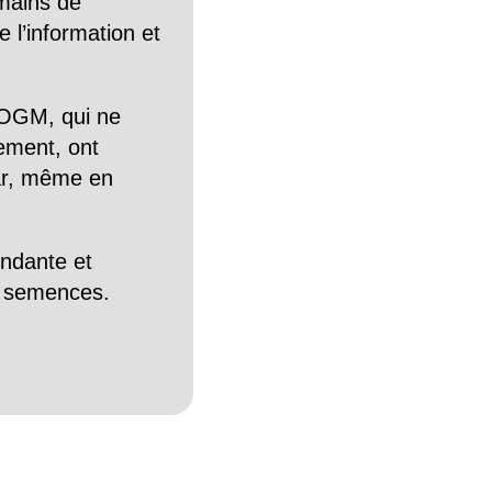
mains de
 l’information et
OGM, qui ne
tement, ont
Car, même en
endante et
es semences.