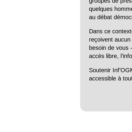
groupes de pres
quelques hommes 
au débat démocra
Dans ce context
reçoivent aucun r
besoin de vous -
accès libre, l’in
Soutenir Inf’OGM
accessible à tou