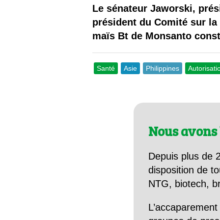
Les
Le sénateur Jaworski, prés
président du Comité sur la 
Il 
maïs Bt de Monsanto const
Que
Santé
Asie
Philippines
Autorisati
Nous avons 
Depuis plus de 2
disposition de to
NTG, biotech, br
L’accaparement 