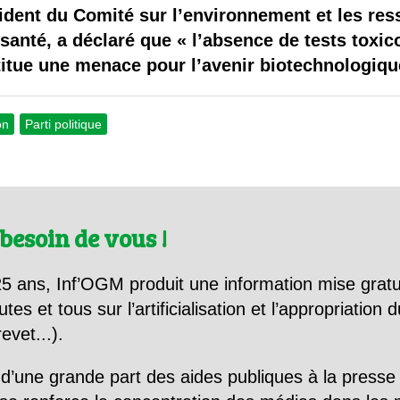
 brevets sur le vivant
ident du Comité sur l’environnement et les ress
santé, a déclaré que « l’absence de tests toxic
y a semence…. et semence
itue une menace pour l’avenir biotechnologiqu
ls sont les avantages et les inconvénients des OGM ?
on
Parti politique
besoin de vous !
5 ans, Inf’OGM produit une information mise gratu
utes et tous sur l’artificialisation et l’appropriatio
evet...).
d’une grande part des aides publiques à la presse