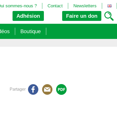
ui sommes-nous ?
Contact
Newsletters
Adhésion
Faire un
don
déos
Boutique
2024/25)
 les biotech
ns (2025)
 (OGM, Brevets, DSI, semences, Biotech…)
trement les OGM
e (2023/26)
sions » s’imposent aux législateurs européens ?
Partager