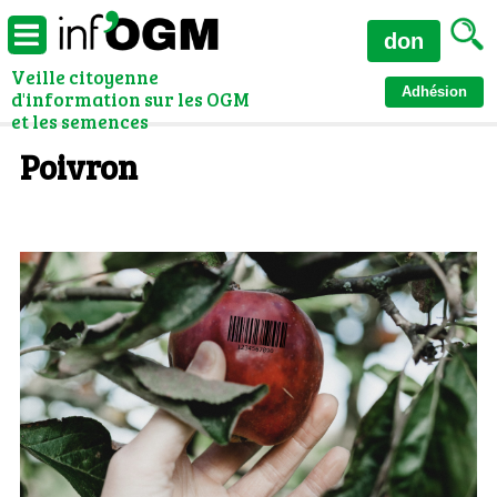
don
Veille citoyenne
Adhésion
d'information sur les OGM
et les semences
Poivron