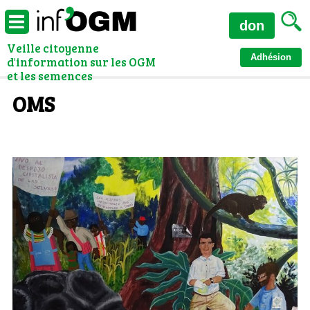
don
Veille citoyenne
Adhésion
d'information sur les OGM
et les semences
OMS