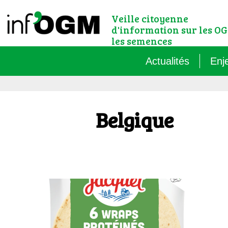
Veille citoyenne
d'information sur les OG
les semences
Actualités
Enj
Qu’
Belgique
Règ
Le 
Que
Que