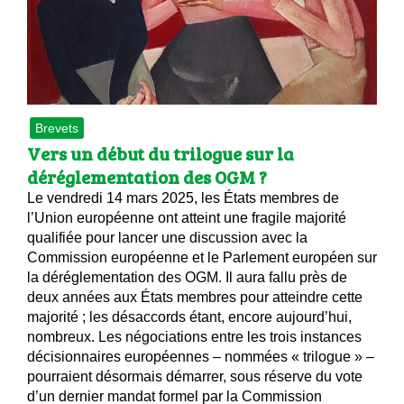
 brevets sur le vivant
y a semence…. et semence
ls sont les avantages et les inconvénients des OGM ?
Brevets
Vers un début du trilogue sur la
déréglementation des OGM ?
Le vendredi 14 mars 2025, les États membres de
l’Union européenne ont atteint une fragile majorité
qualifiée pour lancer une discussion avec la
Commission européenne et le Parlement européen sur
la déréglementation des OGM. Il aura fallu près de
deux années aux États membres pour atteindre cette
majorité ; les désaccords étant, encore aujourd’hui,
nombreux. Les négociations entre les trois instances
décisionnaires européennes – nommées « trilogue » –
pourraient désormais démarrer, sous réserve du vote
d’un dernier mandat formel par la Commission