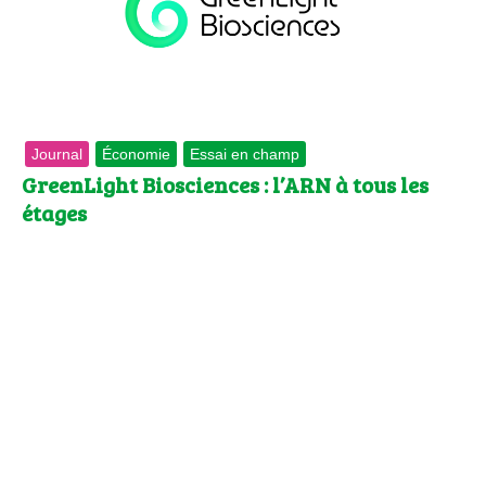
Journal
Économie
Essai en champ
GreenLight Biosciences : l’ARN à tous les
étages