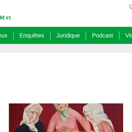
Q
M et
eux
Enquêtes
Juridique
Podcast
Vi
est-ce qu’un OGM ?
Sémantique : les mots sens dessus dessous (
Veille juridique
OMG ! Décodons
lementation internationale des OGM
Agritech : nouvelle dépendance pour les paysa
Chantiers législatifs en cours
Raconte-moi au
cadre réglementaire européen des OGM
Les micro-organismes OGM : l’offensive caché
Quelles procédures de « discus
ls sont les risques des OGM pour l’environnement ?
Le mirage du biocontrôle (2024)
ls sont les risques des OGM pour la santé ?
Les vaccins « biotechnologiques » (2022/26)