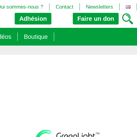
ui sommes-nous ?
Contact
Newsletters
Adhésion
Faire un
don
déos
Boutique
2024/25)
 les biotech
ns (2025)
 (OGM, Brevets, DSI, semences, Biotech…)
trement les OGM
e (2023/26)
sions » s’imposent aux législateurs européens ?