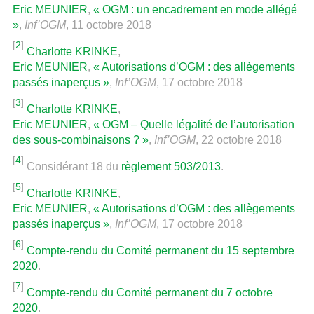
Eric MEUNIER
,
« OGM : un encadrement en mode allégé
»
,
Inf’OGM
, 11 octobre 2018
[
2
]
Charlotte KRINKE
,
Eric MEUNIER
,
« Autorisations d’OGM : des allègements
passés inaperçus »
,
Inf’OGM
, 17 octobre 2018
[
3
]
Charlotte KRINKE
,
Eric MEUNIER
,
« OGM – Quelle légalité de l’autorisation
des sous-combinaisons ? »
,
Inf’OGM
, 22 octobre 2018
[
4
]
Considérant 18 du
règlement 503/2013
.
[
5
]
Charlotte KRINKE
,
Eric MEUNIER
,
« Autorisations d’OGM : des allègements
passés inaperçus »
,
Inf’OGM
, 17 octobre 2018
[
6
]
Compte-rendu du Comité permanent du 15 septembre
2020
.
[
7
]
Compte-rendu du Comité permanent du 7 octobre
2020
.