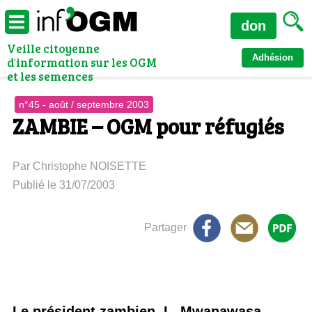
don
Veille citoyenne
Adhésion
d'information sur les OGM
et les semences
n°45 - août / septembre 2003
ZAMBIE – OGM pour réfugiés
Par Christophe NOISETTE
Publié le 31/07/2003
Partager
Le président zambien, L. Mwanawasa,