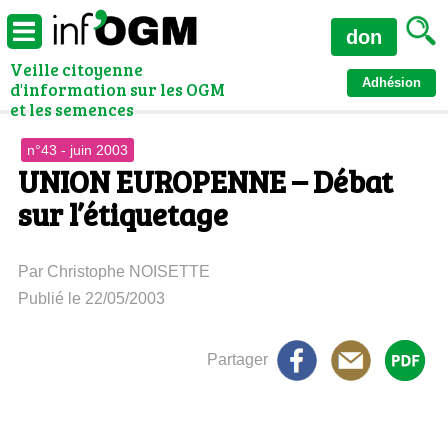
don
Veille citoyenne
Adhésion
d'information sur les OGM
et les semences
n°43 - juin 2003
UNION EUROPENNE – Débat
sur l’étiquetage
Par Christophe NOISETTE
Publié le 22/05/2003
Partager