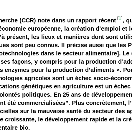
 brevets sur le vivant
y a semence…. et semence
[
1
]
rche (CCR) note dans un rapport récent
, q
’économie européenne, la création d’emploi et 
ls sont les avantages et les inconvénients des OGM ?
à présent, les lieux et manières dont sont utili
es sont peu connus. Il précise aussi que les 
iotechnologies dans le secteur alimentaire]. Le s
es façons, y compris pour la production d’addi
s enzymes pour la production d’aliments ». Pou
nologies agricoles sont un échec socio-écono
cations génétiques en agriculture est un échec
olontés politiques. En 25 ans de développemen
nt été commercialisées”. Plus concrètement, l
cielles sur la mauvaise santé du secteur des a
e croissante, le développement rapide et la cr
entaire bio.