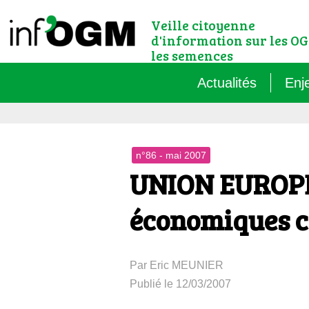
Veille citoyenne
d'information sur les OG
les semences
Actualités
Enj
Qu’
n°86 - mai 2007
Règ
UNION EUROPÉE
Le 
économiques c
Que
Par Eric MEUNIER
Que
Publié le 12/03/2007