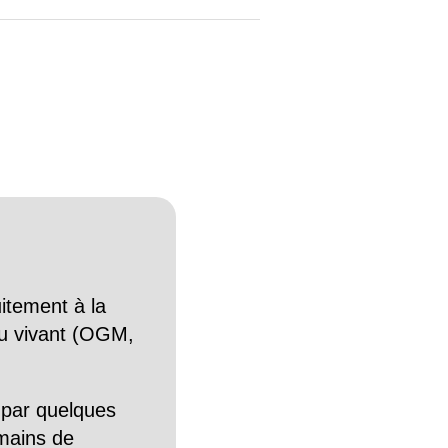
itement à la
n du vivant (OGM,
 par quelques
mains de