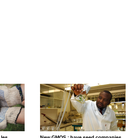
 les
New GMOS : have seed companies