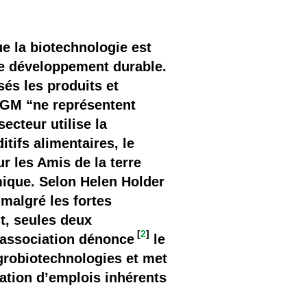
ue la biotechnologie est
le développement durable.
sés les produits et
PGM “ne représentent
ecteur utilise la
tifs alimentaires, le
r les Amis de la terre
mique. Selon Helen Holder
 malgré les fortes
t, seules deux
[
2
]
’association dénonce
le
grobiotechnologies et met
éation d’emplois inhérents