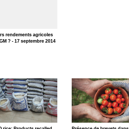
urs rendements agricoles
PGM ? - 17 septembre 2014
O rice: Products recalled
Présence de brevets dans