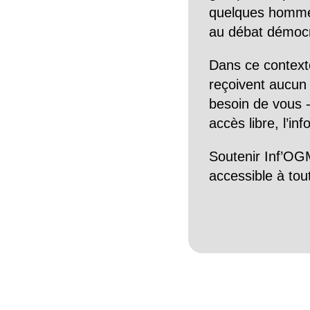
quelques hommes 
au débat démocra
Dans ce context
reçoivent aucun r
besoin de vous -
accès libre, l’in
Soutenir Inf’OGM
accessible à tou