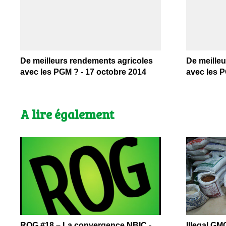
De meilleurs rendements agricoles
De meille
avec les PGM ? - 17 octobre 2014
avec les 
A lire également
ROG #18 – La convergence NBIC -
Illegal GM