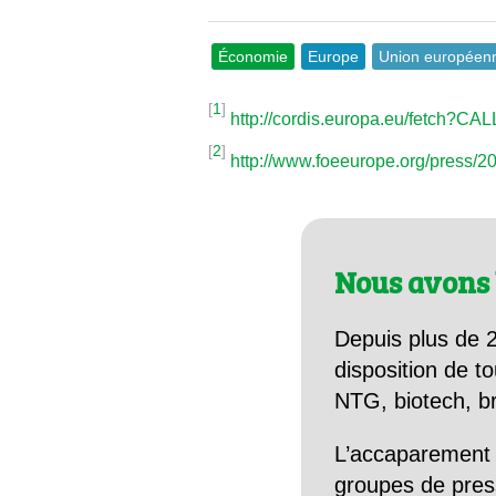
Économie
Europe
Union européen
[
1
]
http://cordis.europa.eu/fetch?C
[
2
]
http://www.foeeurope.org/press/
Nous avons 
Depuis plus de 2
disposition de to
NTG, biotech, br
L’accaparement 
groupes de pres