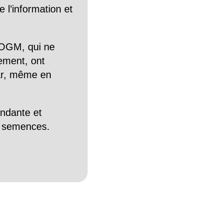
 l’information et
OGM, qui ne
tement, ont
Car, même en
endante et
es semences.