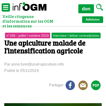
don
Veille citoyenne
Adhésion
d'information sur les OGM
et les semences
n°156 - juillet / octobre 2019
Interview / débat contradictoire
Une apiculture malade de
l’intensification agricole
Par anne.furet@unaf-apiculture.info
Publié le 05/11/2019
Partager