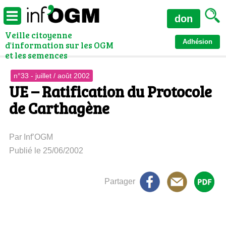
don
Veille citoyenne
Adhésion
d'information sur les OGM
et les semences
n°33 - juillet / août 2002
UE – Ratification du Protocole
de Carthagène
Par Inf’OGM
Publié le 25/06/2002
Partager