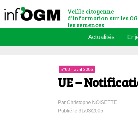
Veille citoyenne
d'information sur les OG
les semences
Actualités
Enj
Qu’
n°63 - avril 2005
Règ
UE – Notificat
Le 
Par Christophe NOISETTE
Que
Publié le 31/03/2005
Que