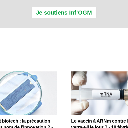
Je soutiens Inf’OGM
biotech : la précaution
Le vaccin à ARNm contre l
au nom de l’innovation ? -
verra-t-il le jour ? - 10 févr