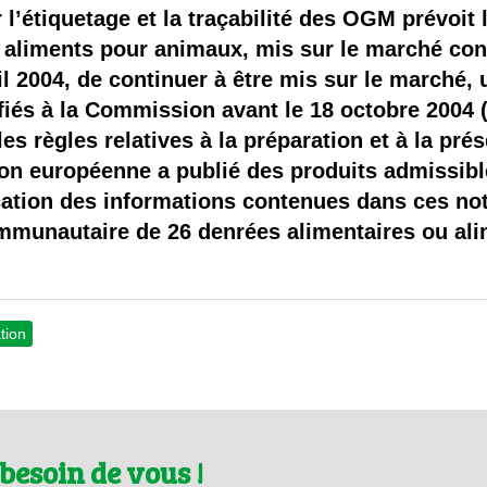
 brevets sur le vivant
l’étiquetage et la traçabilité des OGM prévoit l
s aliments pour animaux, mis sur le marché con
y a semence…. et semence
l 2004, de continuer à être mis sur le marché, u
ifiés à la Commission avant le 18 octobre 2004 (a
ls sont les avantages et les inconvénients des OGM ?
es règles relatives à la préparation et à la pré
on européenne a publié des produits admissible
cation des informations contenues dans ces noti
communautaire de 26 denrées alimentaires ou al
tion
besoin de vous !