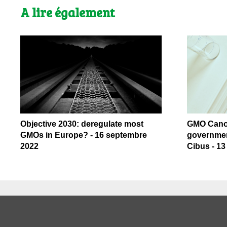
A lire également
Objective 2030: deregulate most
GMO Canol
GMOs in Europe? - 16 septembre
governmen
2022
Cibus - 1