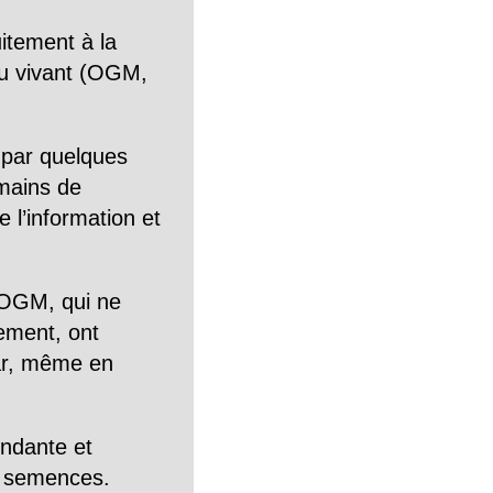
itement à la
n du vivant (OGM,
 par quelques
mains de
 l’information et
OGM, qui ne
tement, ont
Car, même en
endante et
es semences.