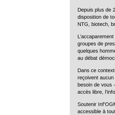
Depuis plus de 2
disposition de to
NTG, biotech, br
L’accaparement 
groupes de pres
quelques hommes 
au débat démocra
Dans ce context
reçoivent aucun r
besoin de vous -
accès libre, l’in
Soutenir Inf’OGM
accessible à tou