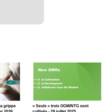
a grippe
« Seuls » trois OGM/NTG sont
ier 2026
cultivés - 29 juillet 2025