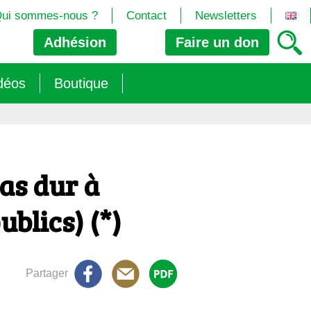
ui sommes-nous ?
Contact
Newsletters
Adhésion
Faire un
don
déos
Boutique
2024/25)
 les biotech
ns (2025)
 (OGM, Brevets, DSI, semences, Biotech…)
trement les OGM
as dur à
e (2023/26)
sions » s’imposent aux législateurs européens ?
ublics) (*)
Partager