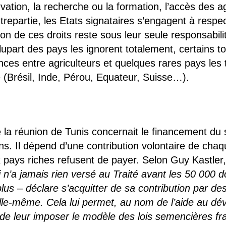
rvation, la recherche ou la formation, l’accès des a
trepartie, les Etats signataires s’engagent à respec
tion de ces droits reste sous leur seule responsabil
plupart des pays les ignorent totalement, certains t
es entre agriculteurs et quelques rares pays les t
le (Brésil, Inde, Pérou, Equateur, Suisse…).
de la réunion de Tunis concernait le financement du 
ons. Il dépend d’une contribution volontaire de chaq
pays riches refusent de payer. Selon Guy Kastler,
 n’a jamais rien versé au Traité avant les 50 000 d
 plus – déclare s’acquitter de sa contribution par d
elle-même. Cela lui permet, au nom de l’aide au d
de leur imposer le modèle des lois semencières fran