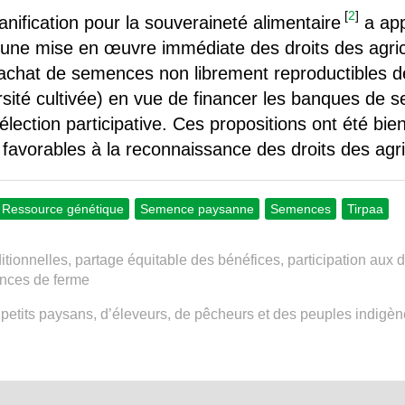
[
2
]
anification pour la souveraineté alimentaire
a app
 à une mise en œuvre immédiate des droits des agr
l’achat de semences non librement reproductibles de 
versité cultivée) en vue de financer les banques de
lection participative. Ces propositions ont été bie
 favorables à la reconnaissance des droits des agri
Ressource génétique
Semence paysanne
Semences
Tirpaa
tionnelles, partage équitable des bénéfices, participation aux 
ences de ferme
 petits paysans, d’éleveurs, de pêcheurs et des peuples indigèn