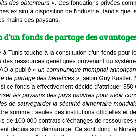
oits des obtenteurs »
. Des fondations privées comm
 ex situ à disposition de l’industrie, tandis que l
 les mains des paysans.
ion d’un fonds de partage des avantage
 Tunis touche à la constitution d’un fonds pour l
s des ressources génétiques provenant du système m
 FAO a publié
« un communiqué triomphal annonçan
e de partage des bénéfices »
, selon Guy Kastler. Ma
, si ce fonds a effectivement décidé d’attribuer 550
ser les paysans des pays pauvres pour avoir con
les de sauvegarder la sécurité alimentaire mondial
e somme : seules des institutions officielles et d
plus de 100 000 contrats d’échanges de ressources 
gent depuis son démarrage. Ce sont donc la Norvège,