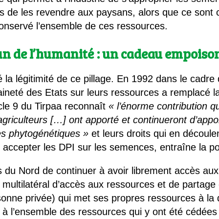
uis de les revendre aux paysans, alors que ce son
conservé l’ensemble de ces ressources.
 de l’humanité : un cadeau empoiso
la légitimité de ce pillage. En 1992 dans le cadre 
aineté des Etats sur leurs ressources a remplacé l
cle 9 du Tirpaa reconnaît
« l’énorme contribution 
agriculteurs […] ont apporté et continueront d’appor
es phytogénétiques »
et leurs droits qui en découlen
e accepter les DPI sur les semences, entraîne la p
s du Nord de continuer à avoir librement accès aux
ultilatéral d’accès aux ressources et de partage d
rsonne privée) qui met ses propres ressources à la
s à l’ensemble des ressources qui y ont été cédées 