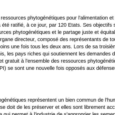
 brevets sur le vivant
y a semence…. et semence
s ressources phytogénétiques pour l’alimentation et l
 été ratifié, à ce jour, par 120 Etats. Ses objectifs
ls sont les avantages et les inconvénients des OGM ?
sources phytogénétiques et le partage juste et équi
 L’Organe directeur, composé des représentants de to
oins une fois tous les deux ans. Lors de sa troisiè
nis, les pays riches qui soutiennent les demandes d
t gratuit à l’ensemble des ressources phytogénétiq
 DPI) se sont une nouvelle fois opposés aux défense
togénétiques représentent un bien commun de l’hu
e doit de les préserver et elles sont librement ac
re qui permet à l’industrie de s’approprier les se