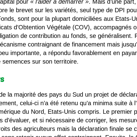
capital pour
« l’aider à démarrer »
. Mais d’une part,
re le brevet sur les variétés, seul type de DPI pour 
Fonds, sont pour la plupart domiciliées aux Etats-U
rtificats d’Obtention Végétale (COV), accompagnés 
igation de contribution au fonds, se généralisent. 
canisme contraignant de financement mais jusqu’à
t peu importante, a répondu favorablement en payan
 semences sur son territoire.
rs
e la majorité des pays du Sud un projet de déclara
ment, celui-ci n’a été retenu qu’a minima suite à 
Amérique du Nord, Etats-Unis compris. Le premier p
’évaluer, et si nécessaire de corriger, les mesur
droits des agriculteurs mais la déclaration finale se