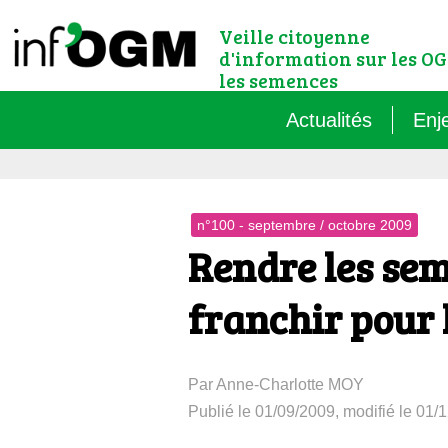
Veille citoyenne
d'information sur les OG
les semences
Actualités
Enj
Qu’
n°100 - septembre / octobre 2009
Règ
Rendre les sem
Le 
franchir pour l
Que
Par Anne-Charlotte MOY
Que
Publié le 01/09/2009, modifié le 01/