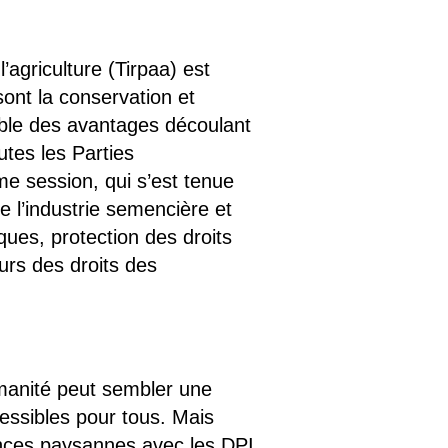
’agriculture (Tirpaa) est
 sont la conservation et
table des avantages découlant
utes les Parties
me session, qui s’est tenue
e l’industrie semencière et
ues, protection des droits
urs des droits des
manité peut sembler une
cessibles pour tous. Mais
mences paysannes avec les DPI