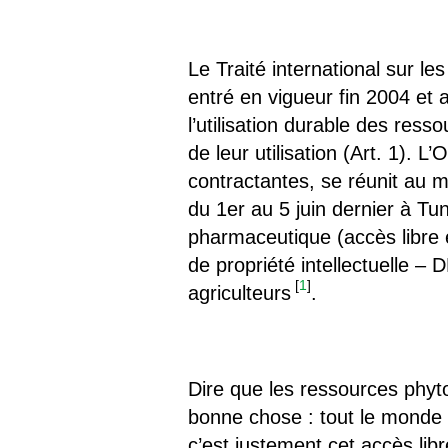
Les
Il 
Le Traité international sur le
entré en vigueur fin 2004 et a
Que
l’utilisation durable des res
de leur utilisation (Art. 1).
contractantes, se réunit au m
du 1er au 5 juin dernier à Tu
pharmaceutique (accès libre e
de propriété intellectuelle –
[
1
]
agriculteurs
.
Dire que les ressources phy
bonne chose : tout le monde s
c’est justement cet accès lib